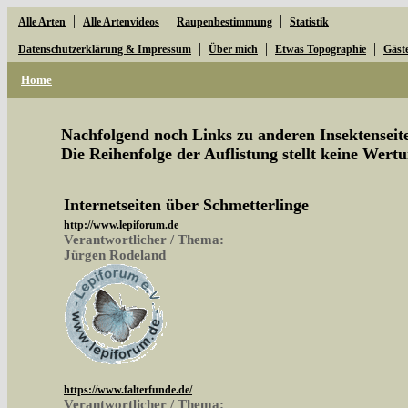
|
|
|
Alle Arten
Alle Artenvideos
Raupenbestimmung
Statistik
|
|
|
Datenschutzerklärung & Impressum
Über mich
Etwas Topographie
Gäst
Home
Nachfolgend noch Links zu anderen Insektenseite
Die Reihenfolge der Auflistung stellt keine Wertu
Internetseiten über Schmetterlinge
http://www.lepiforum.de
Verantwortlicher / Thema:
Jürgen Rodeland
https://www.falterfunde.de/
Verantwortlicher / Thema: