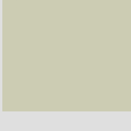
Arten die im Westerwald vorkommen
- beg
Arten die in Westernohe vorkommen
- beg
Im rechten Bereich:
Alle Arten der Sammlung
- keine Einschrän
nur die mit Rote Liste-Status
- es werden nur
Die linken und rechten Optionen können auch
Fatal error
: Uncaught ArgumentCountError: T
/var/www/vhosts/schmetterlinge-westerwald.de/
/var/www/vhosts/schmetterlinge-westerwald.de
/var/www/vhosts/schmetterlinge-westerwald.de
/var/www/vhosts/schmetterlinge-westerwald.de/
thrown in
/var/www/vhosts/schmetterlinge-w