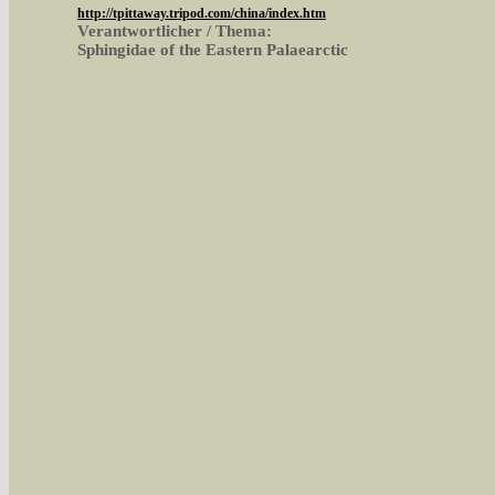
http://tpittaway.tripod.com/china/index.htm
Verantwortlicher / Thema:
Sphingidae of the Eastern Palaearctic
Sie können nach mehreren Suchbegriffen oder
Bei der Suche wird nach dem Suchbegriff in al
wissenschaftlichen und deutschen Namen, so
Artenkennziffern nach Karsholt/Razowski od
der Arten eingeschrängt werden, standardmä
alle in der Datenbank befindlichen Arten ange
Im linken Bereich:
Keine Eingrenzung, alle Arten anzeigen
- S
Arten die im Bundesgebiet vorkommen
- z