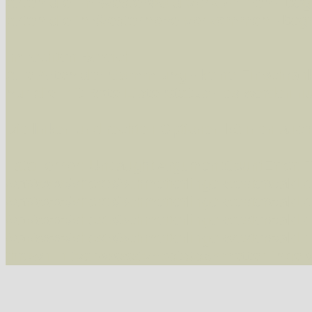
Arten die im Westerwald vorkommen
- beg
Arten die in Westernohe vorkommen
- beg
Im rechten Bereich:
Alle Arten der Sammlung
- keine Einschrän
nur die mit Rote Liste-Status
- es werden nur
Die linken und rechten Optionen können auch
Fatal error
: Uncaught ArgumentCountError: T
/var/www/vhosts/schmetterlinge-westerwald.de/
/var/www/vhosts/schmetterlinge-westerwald.de
/var/www/vhosts/schmetterlinge-westerwald.de
/var/www/vhosts/schmetterlinge-westerwald.de/
thrown in
/var/www/vhosts/schmetterlinge-w