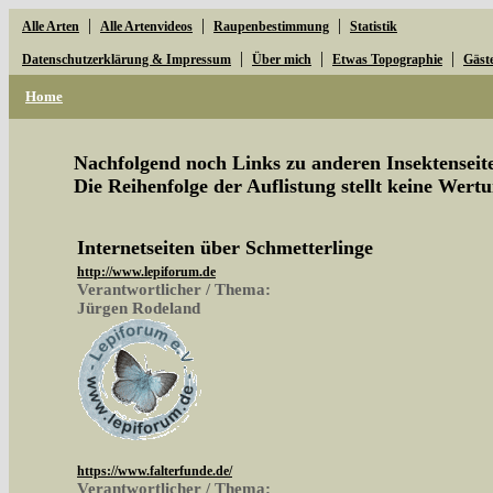
|
|
|
Alle Arten
Alle Artenvideos
Raupenbestimmung
Statistik
|
|
|
Datenschutzerklärung & Impressum
Über mich
Etwas Topographie
Gäst
Home
Nachfolgend noch Links zu anderen Insektenseite
Die Reihenfolge der Auflistung stellt keine Wertu
Internetseiten über Schmetterlinge
http://www.lepiforum.de
Verantwortlicher / Thema:
Jürgen Rodeland
https://www.falterfunde.de/
Verantwortlicher / Thema: