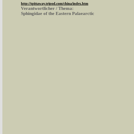
http://tpittaway.tripod.com/china/index.htm
Verantwortlicher / Thema:
Sphingidae of the Eastern Palaearctic
Sie können nach mehreren Suchbegriffen oder
Bei der Suche wird nach dem Suchbegriff in al
wissenschaftlichen und deutschen Namen, so
Artenkennziffern nach Karsholt/Razowski od
der Arten eingeschrängt werden, standardmä
alle in der Datenbank befindlichen Arten ange
Im linken Bereich:
Keine Eingrenzung, alle Arten anzeigen
- S
Arten die im Bundesgebiet vorkommen
- z