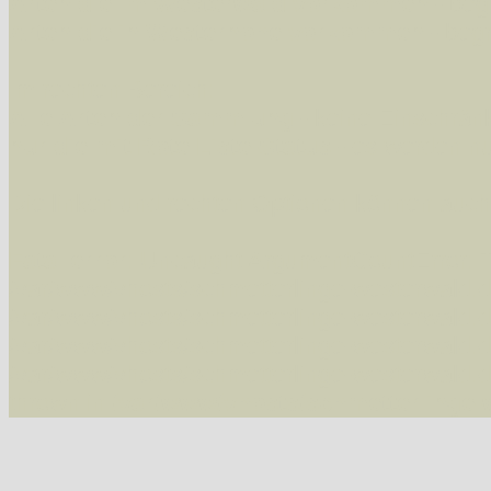
Arten die im Westerwald vorkommen
- beg
Arten die in Westernohe vorkommen
- beg
Im rechten Bereich:
Alle Arten der Sammlung
- keine Einschrän
nur die mit Rote Liste-Status
- es werden nur
Die linken und rechten Optionen können auch
Fatal error
: Uncaught ArgumentCountError: T
/var/www/vhosts/schmetterlinge-westerwald.de/
/var/www/vhosts/schmetterlinge-westerwald.de
/var/www/vhosts/schmetterlinge-westerwald.de
/var/www/vhosts/schmetterlinge-westerwald.de/
thrown in
/var/www/vhosts/schmetterlinge-w