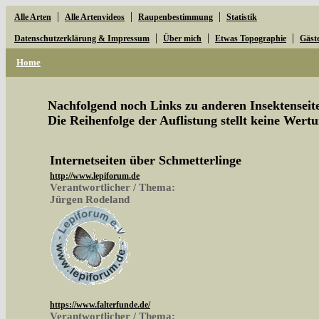
|
|
|
Alle Arten
Alle Artenvideos
Raupenbestimmung
Statistik
|
|
|
Datenschutzerklärung & Impressum
Über mich
Etwas Topographie
Gäst
Home
Nachfolgend noch Links zu anderen Insektenseite
Die Reihenfolge der Auflistung stellt keine Wertu
Internetseiten über Schmetterlinge
http://www.lepiforum.de
Verantwortlicher / Thema:
Jürgen Rodeland
https://www.falterfunde.de/
Verantwortlicher / Thema: