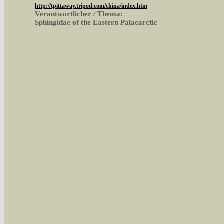
http://tpittaway.tripod.com/china/index.htm
Verantwortlicher / Thema:
Sphingidae of the Eastern Palaearctic
Sie können nach mehreren Suchbegriffen oder
Bei der Suche wird nach dem Suchbegriff in al
wissenschaftlichen und deutschen Namen, so
Artenkennziffern nach Karsholt/Razowski od
der Arten eingeschrängt werden, standardmä
alle in der Datenbank befindlichen Arten ange
Im linken Bereich:
Keine Eingrenzung, alle Arten anzeigen
- S
Arten die im Bundesgebiet vorkommen
- z