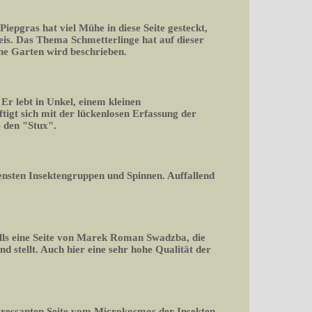
 Piepgras hat viel Mühe in diese Seite gesteckt,
is. Das Thema Schmetterlinge hat auf dieser
ene Garten wird beschrieben.
r lebt in Unkel, einem kleinen
igt sich mit der lückenlosen Erfassung der
 den "Stux".
densten Insektengruppen und Spinnen. Auffallend
falls eine Seite von Marek Roman Swadzba, die
d stellt. Auch hier eine sehr hohe Qualität der
teressanten Seite vom Microkosmos der Insekten