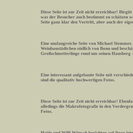
Diese Seite ist zur Zeit nicht erreichbar! Birgitt
was der Besucher auch bestimmt zu schätzen we
Seite ganz klar den Vortritt, aber auch der eig
Eine umfangreiche Seite von Michael Stemmer. E
Weinbaustädtchen südlich von Bonn und beschäft
Großschmetterlinge rund um seinen Hausberg -
Eine interessant aufgebaute Seite mit verschie
sind die qualitativ hochwertigen Fotos.
Diese Seite ist zur Zeit nicht erreichbar! Eben
alledings die Makrofotografie in den Vordergrun
Fotos.
Heide und Willi Wünsch berichten auf ihrer in