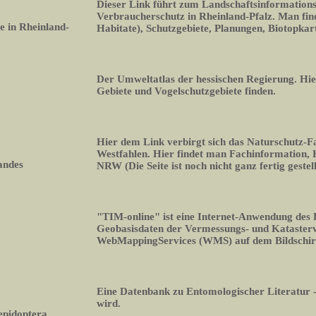
Dieser Link führt zum Landschaftsinformation
Verbraucherschutz in Rheinland-Pfalz. Man fin
 in Rheinland-
Habitate), Schutzgebiete, Planungen, Biotopka
Der Umweltatlas der hessischen Regierung. Hi
Gebiete und Vogelschutzgebiete finden.
Hier dem Link verbirgt sich das Naturschutz-
Westfahlen. Hier findet man Fachinformation,
andes
NRW (Die Seite ist noch nicht ganz fertig gestell
"TIM-online" ist eine Internet-Anwendung des
Geobasisdaten der Vermessungs- und Kataste
WebMappingServices (WMS) auf dem Bildschi
Eine Datenbank zu Entomologischer Literatur -
wird.
epidoptera