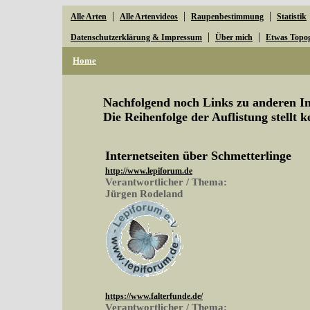
|
|
|
Alle Arten
Alle Artenvideos
Raupenbestimmung
Statistik
|
|
Datenschutzerklärung & Impressum
Über mich
Etwas Topo
Home
Nachfolgend noch Links zu anderen Ins
Die Reihenfolge der Auflistung stellt 
Internetseiten über Schmetterlinge
http://www.lepiforum.de
Verantwortlicher / Thema:
Jürgen Rodeland
https://www.falterfunde.de/
Verantwortlicher / Thema: