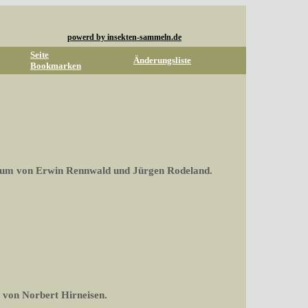
powerd by insekten-sammeln.de
Seite
Änderungsliste
Bookmarken
rum von Erwin Rennwald und Jürgen Rodeland.
 von Norbert Hirneisen.