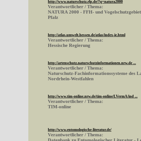
http://www.naturschutz.rlp.de/?q=natura2000
Verantwortlicher / Thema:
NATURA 2000 - FFH- und Vogelschutzgebiete
Pfalz
http://atlas.umwelt.hessen.de/atlas/index-ie.html
Verantwortlicher / Thema:
Hessische Regierung
http://artenschutz.naturschutzinformationen.nrw.de ...
Verantwortlicher / Thema:
Naturschutz-Fachinformationssysteme des L
Nordrhein-Westfahlen
http://www.tim-online.nrw.de/tim-online/LVermA/ind ...
Verantwortlicher / Thema:
TIM-online
http://www.entomologische-literatur.de/
Verantwortlicher / Thema:
Datenbank zu Entomologischer Literatur - L