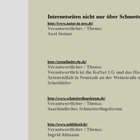
Internetseiten nicht nur über Schmett
http://www.natur-in-nrw.de/
Verantwortlicher / Thema:
Axel Steiner
http://artenfinder.rlp.de/
Verantwortlicher / Thema:
Verantwortlich ist die KoNat UG und das Ha
Artenvielfalt in Neustadt an der Weinstraße 
Schotthöfer
http://www.schmetterlingsforum.de/
Verantwortlicher / Thema:
Saarländisches Schmetterlingsforum
http://www.golddistel.de/
Verantwortlicher / Thema:
Ingrid Altmann