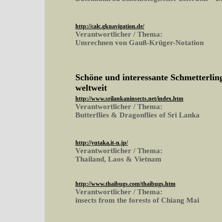
http://calc.gknavigation.de/
Verantwortlicher / Thema:
Umrechnen von Gauß-Krüger-Notation
Schöne und interessante Schmetterling
weltweit
http://www.srilankaninsects.net/index.htm
Verantwortlicher / Thema:
Butterflies & Dragonflies of Sri Lanka
http://yutaka.it-n.jp/
Verantwortlicher / Thema:
Thailand, Laos & Vietnam
http://www.thaibugs.com/thaibugs.htm
Verantwortlicher / Thema:
insects from the forests of Chiang Mai