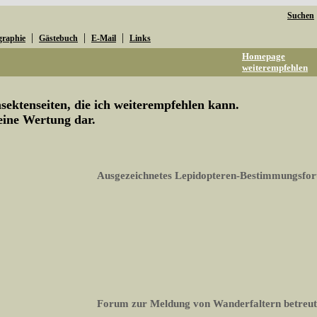
Suchen
|
|
|
graphie
Gästebuch
E-Mail
Links
Homepage
weiterempfehlen
ektenseiten, die ich weiterempfehlen kann.
keine Wertung dar.
Ausgezeichnetes Lepidopteren-Bestimmungsfo
Forum zur Meldung von Wanderfaltern betreut