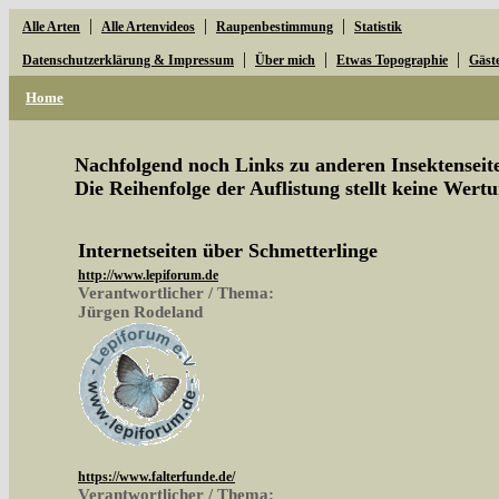
|
|
|
Alle Arten
Alle Artenvideos
Raupenbestimmung
Statistik
|
|
|
Datenschutzerklärung & Impressum
Über mich
Etwas Topographie
Gäst
Home
Nachfolgend noch Links zu anderen Insektenseite
Die Reihenfolge der Auflistung stellt keine Wertu
Internetseiten über Schmetterlinge
http://www.lepiforum.de
Verantwortlicher / Thema:
Jürgen Rodeland
https://www.falterfunde.de/
Verantwortlicher / Thema: