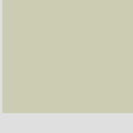
Arten die im Westerwald vorkommen
- beg
Arten die in Westernohe vorkommen
- beg
Im rechten Bereich:
Alle Arten der Sammlung
- keine Einschrän
nur die mit Rote Liste-Status
- es werden nur
Die linken und rechten Optionen können auch
Fatal error
: Uncaught ArgumentCountError: T
/var/www/vhosts/schmetterlinge-westerwald.de/
/var/www/vhosts/schmetterlinge-westerwald.de
/var/www/vhosts/schmetterlinge-westerwald.de
/var/www/vhosts/schmetterlinge-westerwald.de/
thrown in
/var/www/vhosts/schmetterlinge-w