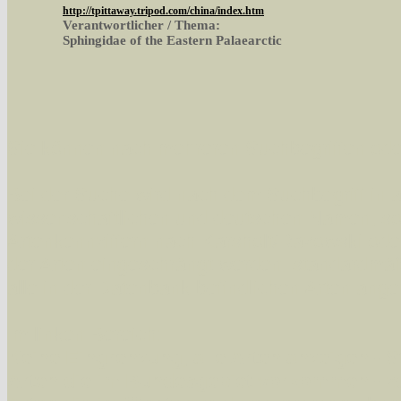
http://tpittaway.tripod.com/china/index.htm
Verantwortlicher / Thema:
Sphingidae of the Eastern Palaearctic
Sie können nach mehreren Suchbegriffen oder
Bei der Suche wird nach dem Suchbegriff in al
wissenschaftlichen und deutschen Namen, so
Artenkennziffern nach Karsholt/Razowski od
der Arten eingeschrängt werden, standardmä
alle in der Datenbank befindlichen Arten ange
Im linken Bereich:
Keine Eingrenzung, alle Arten anzeigen
- S
Arten die im Bundesgebiet vorkommen
- z