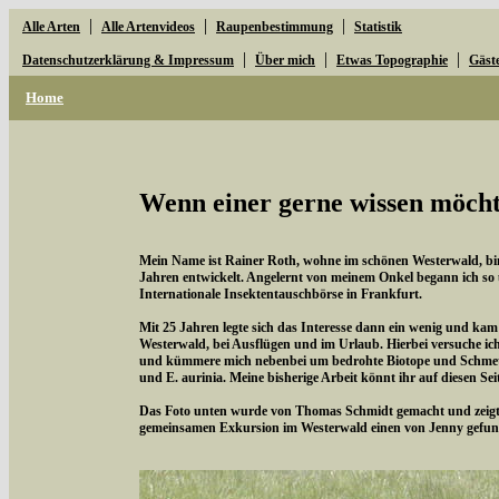
|
|
|
Alle Arten
Alle Artenvideos
Raupenbestimmung
Statistik
|
|
|
Datenschutzerklärung & Impressum
Über mich
Etwas Topographie
Gäst
Home
Wenn einer gerne wissen möchte
Mein Name ist Rainer Roth, wohne im schönen Westerwald, bin 
Jahren entwickelt. Angelernt von meinem Onkel begann ich so
Internationale Insektentauschbörse in Frankfurt.
Mit 25 Jahren legte sich das Interesse dann ein wenig und kam
Westerwald, bei Ausflügen und im Urlaub. Hierbei versuche i
und kümmere mich nebenbei um bedrohte Biotope und Schmette
und E. aurinia. Meine bisherige Arbeit könnt ihr auf diesen Se
Das Foto unten wurde von Thomas Schmidt gemacht und zeigt d
gemeinsamen Exkursion im Westerwald einen von Jenny gefun