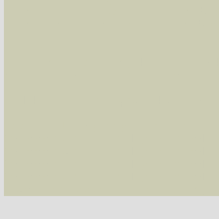
Arten die im Westerwald vorkommen
- beg
Arten die in Westernohe vorkommen
- beg
Im rechten Bereich:
Alle Arten der Sammlung
- keine Einschrän
nur die mit Rote Liste-Status
- es werden nur
Die linken und rechten Optionen können auch
Fatal error
: Uncaught ArgumentCountError: T
/var/www/vhosts/schmetterlinge-westerwald.de/
/var/www/vhosts/schmetterlinge-westerwald.de
/var/www/vhosts/schmetterlinge-westerwald.de
/var/www/vhosts/schmetterlinge-westerwald.de
thrown in
/var/www/vhosts/schmetterlinge-w