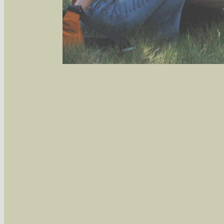
Sie können nach mehreren Suchbegriffen oder
Bei der Suche wird nach dem Suchbegriff in al
wissenschaftlichen und deutschen Namen, so
Artenkennziffern nach Karsholt/Razowski od
der Arten eingeschrängt werden, standardmä
alle in der Datenbank befindlichen Arten ange
Im linken Bereich:
Keine Eingrenzung, alle Arten anzeigen
- S
Arten die im Bundesgebiet vorkommen
- z