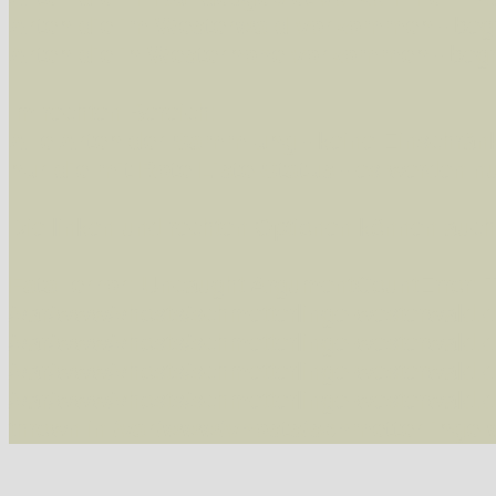
Arten die im Westerwald vorkommen
- beg
Arten die in Westernohe vorkommen
- beg
Im rechten Bereich:
Alle Arten der Sammlung
- keine Einschrän
nur die mit Rote Liste-Status
- es werden nur
Die linken und rechten Optionen können auch
Fatal error
: Uncaught ArgumentCountError: T
/var/www/vhosts/schmetterlinge-westerwald.de/
/var/www/vhosts/schmetterlinge-westerwald.de
/var/www/vhosts/schmetterlinge-westerwald.de
/var/www/vhosts/schmetterlinge-westerwald.de
thrown in
/var/www/vhosts/schmetterlinge-w