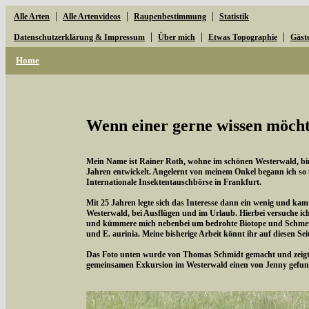
|
|
|
Alle Arten
Alle Artenvideos
Raupenbestimmung
Statistik
|
|
|
Datenschutzerklärung & Impressum
Über mich
Etwas Topographie
Gäst
Home
Wenn einer gerne wissen möchte
Mein Name ist Rainer Roth, wohne im schönen Westerwald, bin 
Jahren entwickelt. Angelernt von meinem Onkel begann ich so
Internationale Insektentauschbörse in Frankfurt.
Mit 25 Jahren legte sich das Interesse dann ein wenig und kam
Westerwald, bei Ausflügen und im Urlaub. Hierbei versuche i
und kümmere mich nebenbei um bedrohte Biotope und Schmette
und E. aurinia. Meine bisherige Arbeit könnt ihr auf diesen Se
Das Foto unten wurde von Thomas Schmidt gemacht und zeigt d
gemeinsamen Exkursion im Westerwald einen von Jenny gefun