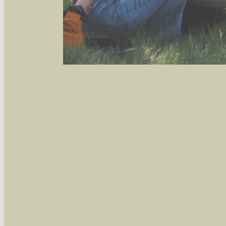
Sie können nach mehreren Suchbegriffen oder
Bei der Suche wird nach dem Suchbegriff in al
wissenschaftlichen und deutschen Namen, so
Artenkennziffern nach Karsholt/Razowski od
der Arten eingeschrängt werden, standardmä
alle in der Datenbank befindlichen Arten ange
Im linken Bereich:
Keine Eingrenzung, alle Arten anzeigen
- S
Arten die im Bundesgebiet vorkommen
- z