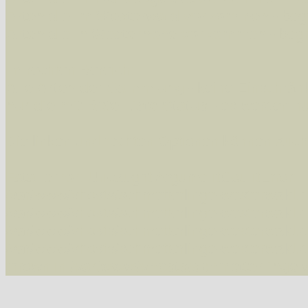
Arten die im Westerwald vorkommen
- beg
Arten die in Westernohe vorkommen
- beg
Im rechten Bereich:
Alle Arten der Sammlung
- keine Einschrän
nur die mit Rote Liste-Status
- es werden nur
Die linken und rechten Optionen können auch
Fatal error
: Uncaught ArgumentCountError: T
/var/www/vhosts/schmetterlinge-westerwald.de/
/var/www/vhosts/schmetterlinge-westerwald.de
/var/www/vhosts/schmetterlinge-westerwald.de
/var/www/vhosts/schmetterlinge-westerwald.de
thrown in
/var/www/vhosts/schmetterlinge-w