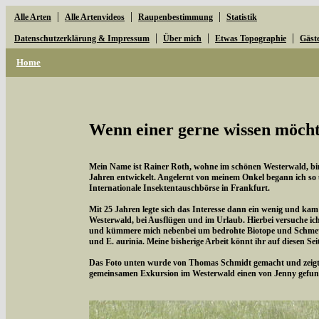
|
|
|
Alle Arten
Alle Artenvideos
Raupenbestimmung
Statistik
|
|
|
Datenschutzerklärung & Impressum
Über mich
Etwas Topographie
Gäst
Home
Wenn einer gerne wissen möchte
Mein Name ist Rainer Roth, wohne im schönen Westerwald, bin 
Jahren entwickelt. Angelernt von meinem Onkel begann ich so
Internationale Insektentauschbörse in Frankfurt.
Mit 25 Jahren legte sich das Interesse dann ein wenig und kam
Westerwald, bei Ausflügen und im Urlaub. Hierbei versuche i
und kümmere mich nebenbei um bedrohte Biotope und Schmette
und E. aurinia. Meine bisherige Arbeit könnt ihr auf diesen Se
Das Foto unten wurde von Thomas Schmidt gemacht und zeigt d
gemeinsamen Exkursion im Westerwald einen von Jenny gefun