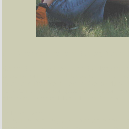
Sie können nach mehreren Suchbegriffen oder
Bei der Suche wird nach dem Suchbegriff in al
wissenschaftlichen und deutschen Namen, so
Artenkennziffern nach Karsholt/Razowski od
der Arten eingeschrängt werden, standardmä
alle in der Datenbank befindlichen Arten ange
Im linken Bereich:
Keine Eingrenzung, alle Arten anzeigen
- S
Arten die im Bundesgebiet vorkommen
- z