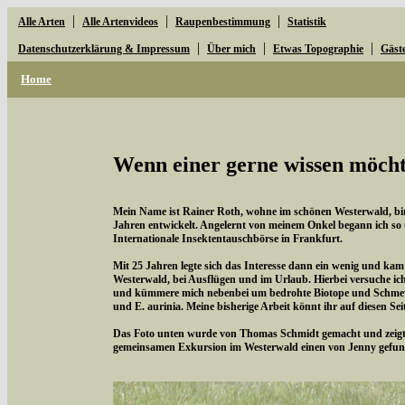
|
|
|
Alle Arten
Alle Artenvideos
Raupenbestimmung
Statistik
|
|
|
Datenschutzerklärung & Impressum
Über mich
Etwas Topographie
Gäst
Home
Wenn einer gerne wissen möchte
Mein Name ist Rainer Roth, wohne im schönen Westerwald, bin 
Jahren entwickelt. Angelernt von meinem Onkel begann ich so
Internationale Insektentauschbörse in Frankfurt.
Mit 25 Jahren legte sich das Interesse dann ein wenig und kam
Westerwald, bei Ausflügen und im Urlaub. Hierbei versuche i
und kümmere mich nebenbei um bedrohte Biotope und Schmette
und E. aurinia. Meine bisherige Arbeit könnt ihr auf diesen Se
Das Foto unten wurde von Thomas Schmidt gemacht und zeigt d
gemeinsamen Exkursion im Westerwald einen von Jenny gefun