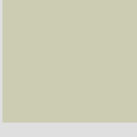
Arten die im Westerwald vorkommen
- beg
Arten die in Westernohe vorkommen
- beg
Im rechten Bereich:
Alle Arten der Sammlung
- keine Einschrän
nur die mit Rote Liste-Status
- es werden nur
Die linken und rechten Optionen können auch
Fatal error
: Uncaught ArgumentCountError: T
/var/www/vhosts/schmetterlinge-westerwald.de/
/var/www/vhosts/schmetterlinge-westerwald.de
/var/www/vhosts/schmetterlinge-westerwald.de
/var/www/vhosts/schmetterlinge-westerwald.de
thrown in
/var/www/vhosts/schmetterlinge-w