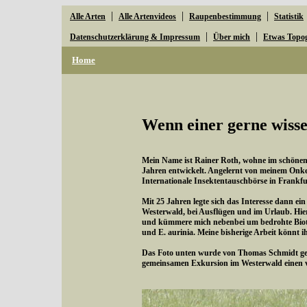
|
|
|
Alle Arten
Alle Artenvideos
Raupenbestimmung
Statistik
|
|
Datenschutzerklärung & Impressum
Über mich
Etwas Topo
Home
Wenn einer gerne wisse
Mein Name ist Rainer Roth, wohne im schönen W
Jahren entwickelt. Angelernt von meinem Onke
Internationale Insektentauschbörse in Frankfu
Mit 25 Jahren legte sich das Interesse dann ei
Westerwald, bei Ausflügen und im Urlaub. Hie
und kümmere mich nebenbei um bedrohte Bioto
und E. aurinia. Meine bisherige Arbeit könnt i
Das Foto unten wurde von Thomas Schmidt gema
gemeinsamen Exkursion im Westerwald einen 