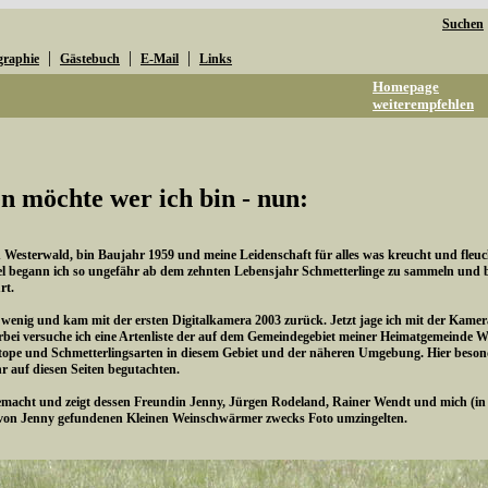
Suchen
|
|
|
graphie
Gästebuch
E-Mail
Links
Homepage
weiterempfehlen
n möchte wer ich bin - nun:
esterwald, bin Baujahr 1959 und meine Leidenschaft für alles was kreucht und fleucht 
l begann ich so ungefähr ab dem zehnten Lebensjahr Schmetterlinge zu sammeln und be
rt.
n wenig und kam mit der ersten Digitalkamera 2003 zurück. Jetzt jage ich mit der Kame
rbei versuche ich eine Artenliste der auf dem Gemeindegebiet meiner Heimatgemeinde 
pe und Schmetterlingsarten in diesem Gebiet und der näheren Umgebung. Hier besonde
hr auf diesen Seiten begutachten.
cht und zeigt dessen Freundin Jenny, Jürgen Rodeland, Rainer Wendt und mich (in de
von Jenny gefundenen Kleinen Weinschwärmer zwecks Foto umzingelten.