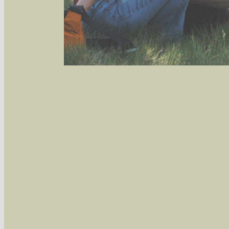
Sie können nach mehreren Suchbegriffen oder
Bei der Suche wird nach dem Suchbegriff in al
wissenschaftlichen und deutschen Namen, so
Artenkennziffern nach Karsholt/Razowski od
der Arten eingeschrängt werden, standardmä
alle in der Datenbank befindlichen Arten ange
Im linken Bereich:
Keine Eingrenzung, alle Arten anzeigen
- S
Arten die im Bundesgebiet vorkommen
- z