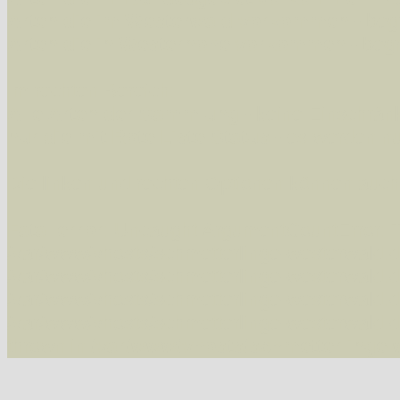
Arten die im Westerwald vorkommen
- beg
Arten die in Westernohe vorkommen
- beg
Im rechten Bereich:
Alle Arten der Sammlung
- keine Einschrän
nur die mit Rote Liste-Status
- es werden nur
Die linken und rechten Optionen können auch
Fatal error
: Uncaught ArgumentCountError: T
/var/www/vhosts/schmetterlinge-westerwald.de/
/var/www/vhosts/schmetterlinge-westerwald.de
/var/www/vhosts/schmetterlinge-westerwald.de
/var/www/vhosts/schmetterlinge-westerwald.de
thrown in
/var/www/vhosts/schmetterlinge-w