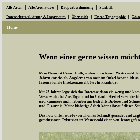
|
|
|
Alle Arten
Alle Artenvideos
Raupenbestimmung
Statistik
|
|
|
Datenschutzerklärung & Impressum
Über mich
Etwas Topographie
Gäst
Home
Wenn einer gerne wissen möchte
Mein Name ist Rainer Roth, wohne im schönen Westerwald, bin 
Jahren entwickelt. Angelernt von meinem Onkel begann ich so
Internationale Insektentauschbörse in Frankfurt.
Mit 25 Jahren legte sich das Interesse dann ein wenig und kam
Westerwald, bei Ausflügen und im Urlaub. Hierbei versuche i
und kümmere mich nebenbei um bedrohte Biotope und Schmette
und E. aurinia. Meine bisherige Arbeit könnt ihr auf diesen Se
Das Foto unten wurde von Thomas Schmidt gemacht und zeigt d
gemeinsamen Exkursion im Westerwald einen von Jenny gefun