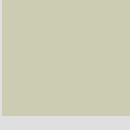
Arten die im Westerwald vorkommen
- beg
Arten die in Westernohe vorkommen
- beg
Im rechten Bereich:
Alle Arten der Sammlung
- keine Einschrän
nur die mit Rote Liste-Status
- es werden nur
Die linken und rechten Optionen können auch
Fatal error
: Uncaught ArgumentCountError: T
/var/www/vhosts/schmetterlinge-westerwald.de/
/var/www/vhosts/schmetterlinge-westerwald.de
/var/www/vhosts/schmetterlinge-westerwald.de
/var/www/vhosts/schmetterlinge-westerwald.de
thrown in
/var/www/vhosts/schmetterlinge-w