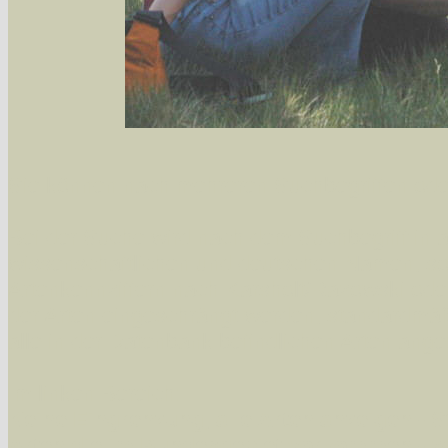
Sie können nach mehreren Suchbegriffen oder
Bei der Suche wird nach dem Suchbegriff in al
wissenschaftlichen und deutschen Namen, so
Artenkennziffern nach Karsholt/Razowski od
der Arten eingeschrängt werden, standardmä
alle in der Datenbank befindlichen Arten ange
Im linken Bereich:
Keine Eingrenzung, alle Arten anzeigen
- S
Arten die im Bundesgebiet vorkommen
- z