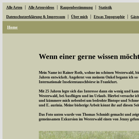
|
|
|
Alle Arten
Alle Artenvideos
Raupenbestimmung
Statistik
|
|
|
Datenschutzerklärung & Impressum
Über mich
Etwas Topographie
Gäst
Home
Wenn einer gerne wissen möchte
Mein Name ist Rainer Roth, wohne im schönen Westerwald, bin 
Jahren entwickelt. Angelernt von meinem Onkel begann ich so
Internationale Insektentauschbörse in Frankfurt.
Mit 25 Jahren legte sich das Interesse dann ein wenig und kam
Westerwald, bei Ausflügen und im Urlaub. Hierbei versuche i
und kümmere mich nebenbei um bedrohte Biotope und Schmette
und E. aurinia. Meine bisherige Arbeit könnt ihr auf diesen Se
Das Foto unten wurde von Thomas Schmidt gemacht und zeigt d
gemeinsamen Exkursion im Westerwald einen von Jenny gefun