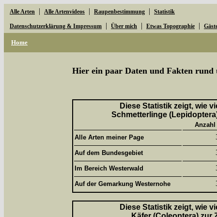
|
|
|
Alle Arten
Alle Artenvideos
Raupenbestimmung
Statistik
|
|
|
Datenschutzerklärung & Impressum
Über mich
Etwas Topographie
Gäst
Home
Hier ein paar Daten und Fakten rund 
Diese Statistik zeigt, wie 
Schmetterlinge (Lepidoptera)
Anzahl
Alle Arten meiner Page
Auf dem Bundesgebiet
Im Bereich Westerwald
Auf der Gemarkung Westernohe
Diese Statistik zeigt, wie 
Käfer (Coleoptera) zur 