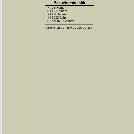
Besucherstatistik
» 753 Heute
» 819 Gestern
» 9128 Monat
» 62613 Jahr
» 1510828 Gesamt
Rekord: 2532 (am ..2016-09-11)
Sie können nach mehreren Suchbegriffen oder
Bei der Suche wird nach dem Suchbegriff in al
wissenschaftlichen und deutschen Namen, so
Artenkennziffern nach Karsholt/Razowski od
der Arten eingeschrängt werden, standardmä
alle in der Datenbank befindlichen Arten ange
Im linken Bereich:
Keine Eingrenzung, alle Arten anzeigen
- S
Arten die im Bundesgebiet vorkommen
- z
Arten die im Westerwald vorkommen
- beg
Arten die in Westernohe vorkommen
- beg