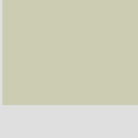
Im rechten Bereich:
Alle Arten der Sammlung
- keine Einschrän
nur die mit Rote Liste-Status
- es werden nur
Die linken und rechten Optionen können auch
Fatal error
: Uncaught ArgumentCountError: T
/var/www/vhosts/schmetterlinge-westerwald.de/
/var/www/vhosts/schmetterlinge-westerwald.de
/var/www/vhosts/schmetterlinge-westerwald.de
/var/www/vhosts/schmetterlinge-westerwald.de/
thrown in
/var/www/vhosts/schmetterlinge-w