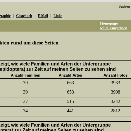
Suchen
|
|
|
graphie
Gästebuch
E-Mail
Links
Homepage
weiterempfehlen
kten rund um diese Seiten
 zeigt, wie viele Familien und Arten der Untergruppe
epidoptera) zur Zeit auf meinen Seiten zu sehen sind
Anzahl Familien
Anzahl Arten
Anzahl Fotos
39
663
3933
39
653
3908
37
515
3242
34
441
2812
 zeigt, wie viele Familien und Arten der Untergruppe
ptera) zur Zeit auf meinen Seiten zu sehen sind