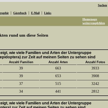
Suchen
|
|
|
graphie
Gästebuch
E-Mail
Links
Homepage
weiterempfehlen
kten rund um diese Seiten
 zeigt, wie viele Familien und Arten der Untergruppe
epidoptera) zur Zeit auf meinen Seiten zu sehen sind
Anzahl Familien
Anzahl Arten
Anzahl Fotos
39
663
3933
39
653
3908
37
515
3242
34
441
2812
 zeigt, wie viele Familien und Arten der Untergruppe
ptera) zur Zeit auf meinen Seiten zu sehen sind