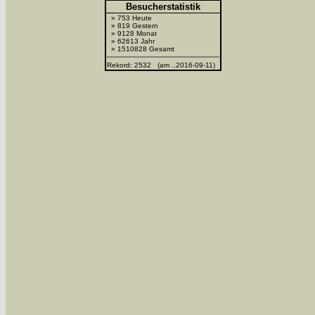
Besucherstatistik
» 753 Heute
» 819 Gestern
» 9128 Monat
» 62613 Jahr
» 1510828 Gesamt
Rekord: 2532 (am ..2016-09-11)
Sie können nach mehreren Suchbegriffen oder
Bei der Suche wird nach dem Suchbegriff in al
wissenschaftlichen und deutschen Namen, so
Artenkennziffern nach Karsholt/Razowski od
der Arten eingeschrängt werden, standardmä
alle in der Datenbank befindlichen Arten ange
Im linken Bereich:
Keine Eingrenzung, alle Arten anzeigen
- S
Arten die im Bundesgebiet vorkommen
- z
Arten die im Westerwald vorkommen
- beg
Arten die in Westernohe vorkommen
- beg