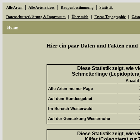
|
|
|
Alle Arten
Alle Artenvideos
Raupenbestimmung
Statistik
|
|
|
Datenschutzerklärung & Impressum
Über mich
Etwas Topographie
Gäst
Home
Hier ein paar Daten und Fakten rund 
Diese Statistik zeigt, wie 
Schmetterlinge (Lepidoptera)
Anzahl
Alle Arten meiner Page
Auf dem Bundesgebiet
Im Bereich Westerwald
Auf der Gemarkung Westernohe
Diese Statistik zeigt, wie 
Käfer (Coleoptera) zur 