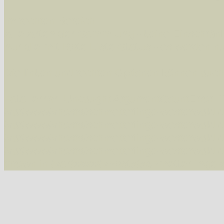
Im rechten Bereich:
Alle Arten der Sammlung
- keine Einschrän
nur die mit Rote Liste-Status
- es werden nur
Die linken und rechten Optionen können auch
Fatal error
: Uncaught ArgumentCountError: T
/var/www/vhosts/schmetterlinge-westerwald.de/
/var/www/vhosts/schmetterlinge-westerwald.de
/var/www/vhosts/schmetterlinge-westerwald.de
/var/www/vhosts/schmetterlinge-westerwald.de/
thrown in
/var/www/vhosts/schmetterlinge-w