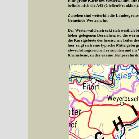
Eine grobe Karte des Westerwaldes. Die r
befindet sich die A45 (Gießen/Frankfurt).
Zu sehen sind weiterhin die Landesgrenz
Gemeinde Westernohe.
Der Westerwald erstreckt sich westlich b
höher gelegenen Bereichen, wo die wärme
die Karstgebiete des hessischen Teiles d
hier zeigt sich eine typische Mittelgebi
abwechslungsreiche Fernsichten und im 
Rheinebene, zu der es eine Temperaturdif