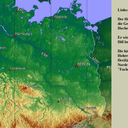
Links:
Der Ho
die Ge
Hoche
Er wir
Dill b
Die hö
Hoher 
Dreilä
Nordrh
"Fuch