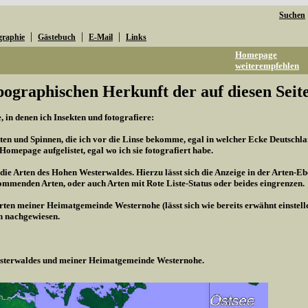
Suchen
|
|
|
graphie
Gästebuch
E-Mail
Links
Homepage
weiterempfehlen
pographischen Herkunft der auf diesen Seite
 in denen ich Insekten und fotografiere:
kten und Spinnen, die ich vor die Linse bekomme, egal in welcher Ecke Deutschland
r Homepage aufgelistet, egal wo ich sie fotografiert habe.
 die Arten des Hohen Westerwaldes. Hierzu lässt sich die Anzeige in der Arten-Eb
mmenden Arten, oder auch Arten mit Rote Liste-Status oder beides eingrenzen.
Arten meiner Heimatgemeinde Westernohe (lässt sich wie bereits erwähnt einstel
n nachgewiesen.
Westerwaldes und meiner Heimatgemeinde Westernohe.