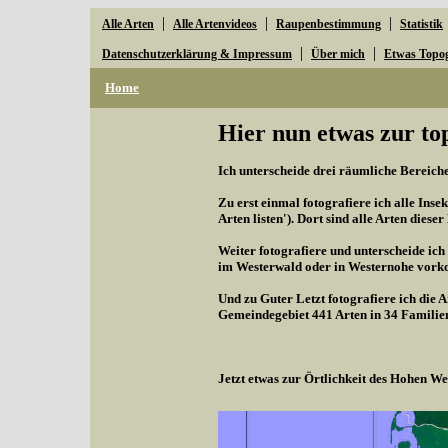
|
|
|
Alle Arten
Alle Artenvideos
Raupenbestimmung
Statistik
|
|
Datenschutzerklärung & Impressum
Über mich
Etwas Topo
Home
Hier nun etwas zur to
Ich unterscheide drei räumliche Bereiche,
Zu erst einmal fotografiere ich alle Inse
Arten listen'). Dort sind alle Arten diese
Weiter fotografiere und unterscheide ich
im Westerwald oder in Westernohe vorko
Und zu Guter Letzt fotografiere ich die 
Gemeindegebiet 441 Arten in 34 Familie
Jetzt etwas zur Örtlichkeit des Hohen 