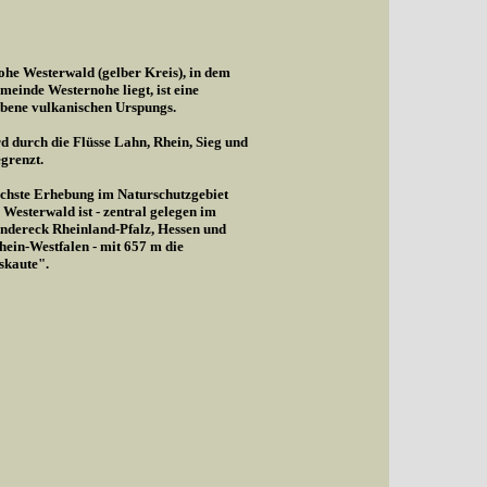
he Westerwald (gelber Kreis), in dem
meinde Westernohe liegt, ist eine
bene vulkanischen Urspungs.
d durch die Flüsse Lahn, Rhein, Sieg und
egrenzt.
chste Erhebung im Naturschutzgebiet
Westerwald ist - zentral gelegen im
ndereck Rheinland-Pfalz, Hessen und
ein-Westfalen - mit 657 m die
skaute".