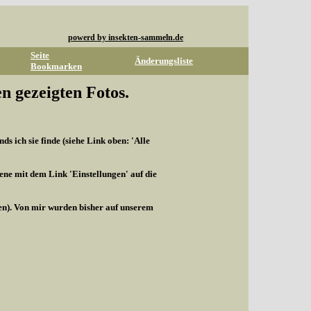
powerd by insekten-sammeln.de
Seite
Änderungsliste
Bookmarken
n gezeigten Fotos.
s ich sie finde (siehe Link oben: 'Alle
ene mit dem Link 'Einstellungen' auf die
len). Von mir wurden bisher auf unserem