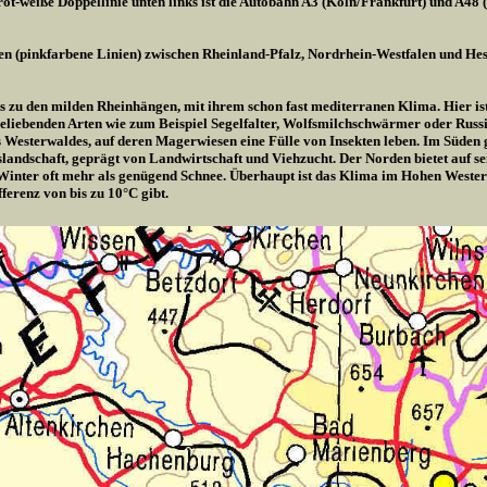
ot-weiße Doppellinie unten links ist die Autobahn A3 (Köln/Frankfurt) und A48 
en (pinkfarbene Linien) zwischen Rheinland-Pfalz, Nordrhein-Westfalen und Hes
is zu den milden Rheinhängen, mit ihrem schon fast mediterranen Klima. Hier ist 
liebenden Arten wie zum Beispiel Segelfalter, Wolfsmilchschwärmer oder Russis
es Westerwaldes, auf deren Magerwiesen eine Fülle von Insekten leben. Im Süden
rgslandschaft, geprägt von Landwirtschaft und Viehzucht. Der Norden bietet auf 
Winter oft mehr als genügend Schnee. Überhaupt ist das Klima im Hohen Wester
ferenz von bis zu 10°C gibt.