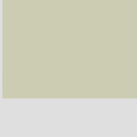
Im rechten Bereich:
Alle Arten der Sammlung
- keine Einschrän
nur die mit Rote Liste-Status
- es werden nur
Die linken und rechten Optionen können auch
Fatal error
: Uncaught ArgumentCountError: T
/var/www/vhosts/schmetterlinge-westerwald.de/
/var/www/vhosts/schmetterlinge-westerwald.de
/var/www/vhosts/schmetterlinge-westerwald.de
/var/www/vhosts/schmetterlinge-westerwald.de
thrown in
/var/www/vhosts/schmetterlinge-w