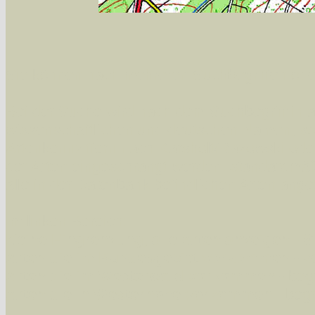
Sie können nach mehreren Suchbegriffen oder
Bei der Suche wird nach dem Suchbegriff in al
wissenschaftlichen und deutschen Namen, so
Artenkennziffern nach Karsholt/Razowski od
der Arten eingeschrängt werden, standardmä
alle in der Datenbank befindlichen Arten ange
Im linken Bereich:
Keine Eingrenzung, alle Arten anzeigen
- S
Arten die im Bundesgebiet vorkommen
- z
Arten die im Westerwald vorkommen
- beg
Arten die in Westernohe vorkommen
- beg