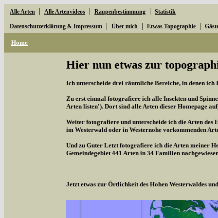
|
|
|
Alle Arten
Alle Artenvideos
Raupenbestimmung
Statistik
|
|
|
Datenschutzerklärung & Impressum
Über mich
Etwas Topographie
Gäst
Home
Hier nun etwas zur topographi
Ich unterscheide drei räumliche Bereiche, in denen ich 
Zu erst einmal fotografiere ich alle Insekten und Spinne
Arten listen'). Dort sind alle Arten dieser Homepage aufg
Weiter fotografiere und unterscheide ich die Arten des 
im Westerwald oder in Westernohe vorkommenden Arten,
Und zu Guter Letzt fotografiere ich die Arten meiner H
Gemeindegebiet 441 Arten in 34 Familien nachgewiesen
Jetzt etwas zur Örtlichkeit des Hohen Westerwaldes u