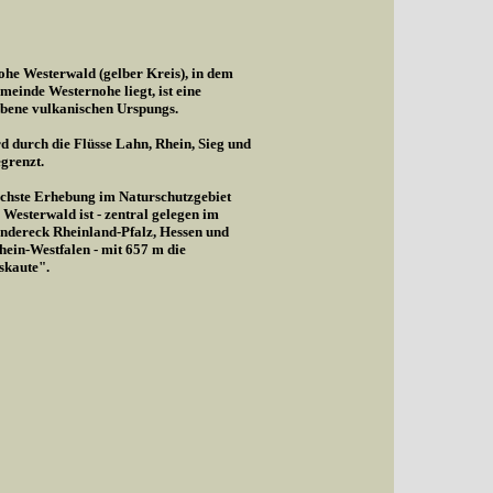
he Westerwald (gelber Kreis), in dem
meinde Westernohe liegt, ist eine
bene vulkanischen Urspungs.
d durch die Flüsse Lahn, Rhein, Sieg und
egrenzt.
chste Erhebung im Naturschutzgebiet
Westerwald ist - zentral gelegen im
ndereck Rheinland-Pfalz, Hessen und
ein-Westfalen - mit 657 m die
skaute".