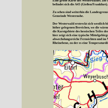
Eine grobe Karte des Westerwaldes. Die r
befindet sich die A45 (Gießen/Frankfurt).
Zu sehen sind weiterhin die Landesgrenz
Gemeinde Westernohe.
Der Westerwald erstreckt sich westlich b
höher gelegenen Bereichen, wo die wärme
die Karstgebiete des hessischen Teiles d
hier zeigt sich eine typische Mittelgebi
abwechslungsreiche Fernsichten und im 
Rheinebene, zu der es eine Temperaturdif