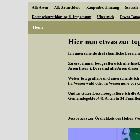
|
|
|
Alle Arten
Alle Artenvideos
Raupenbestimmung
Statistik
|
|
Datenschutzerklärung & Impressum
Über mich
Etwas Topo
Home
Hier nun etwas zur to
Ich unterscheide drei räumliche Bereiche,
Zu erst einmal fotografiere ich alle Inse
Arten listen'). Dort sind alle Arten diese
Weiter fotografiere und unterscheide ich
im Westerwald oder in Westernohe vorko
Und zu Guter Letzt fotografiere ich die 
Gemeindegebiet 441 Arten in 34 Familie
Jetzt etwas zur Örtlichkeit des Hohen 