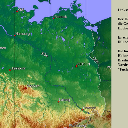
Links:
Der Ho
die Ge
Hoche
Er wir
Dill b
Die hö
Hoher 
Dreilä
Nordrh
"Fuch