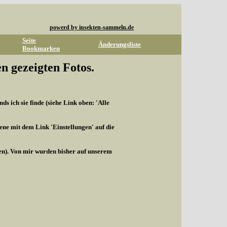
powerd by insekten-sammeln.de
Seite
Änderungsliste
Bookmarken
n gezeigten Fotos.
s ich sie finde (siehe Link oben: 'Alle
ene mit dem Link 'Einstellungen' auf die
len). Von mir wurden bisher auf unserem