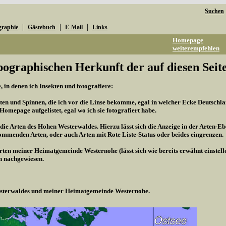
Suchen
|
|
|
graphie
Gästebuch
E-Mail
Links
Homepage
weiterempfehlen
pographischen Herkunft der auf diesen Seite
 in denen ich Insekten und fotografiere:
kten und Spinnen, die ich vor die Linse bekomme, egal in welcher Ecke Deutschland
r Homepage aufgelistet, egal wo ich sie fotografiert habe.
 die Arten des Hohen Westerwaldes. Hierzu lässt sich die Anzeige in der Arten-Eb
mmenden Arten, oder auch Arten mit Rote Liste-Status oder beides eingrenzen.
Arten meiner Heimatgemeinde Westernohe (lässt sich wie bereits erwähnt einstel
n nachgewiesen.
Westerwaldes und meiner Heimatgemeinde Westernohe.