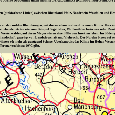
ot-weiße Doppellinie unten links ist die Autobahn A3 (Köln/Frankfurt) und A48 
en (pinkfarbene Linien) zwischen Rheinland-Pfalz, Nordrhein-Westfalen und Hes
is zu den milden Rheinhängen, mit ihrem schon fast mediterranen Klima. Hier ist 
liebenden Arten wie zum Beispiel Segelfalter, Wolfsmilchschwärmer oder Russis
es Westerwaldes, auf deren Magerwiesen eine Fülle von Insekten leben. Im Süden
rgslandschaft, geprägt von Landwirtschaft und Viehzucht. Der Norden bietet auf 
Winter oft mehr als genügend Schnee. Überhaupt ist das Klima im Hohen Wester
ferenz von bis zu 10°C gibt.