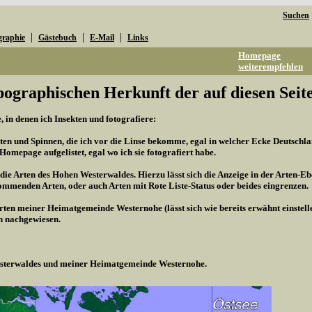
Suchen
|
|
|
graphie
Gästebuch
E-Mail
Links
Homepage
weiterempfehlen
pographischen Herkunft der auf diesen Seite
 in denen ich Insekten und fotografiere:
kten und Spinnen, die ich vor die Linse bekomme, egal in welcher Ecke Deutschland
r Homepage aufgelistet, egal wo ich sie fotografiert habe.
 die Arten des Hohen Westerwaldes. Hierzu lässt sich die Anzeige in der Arten-Eb
mmenden Arten, oder auch Arten mit Rote Liste-Status oder beides eingrenzen.
Arten meiner Heimatgemeinde Westernohe (lässt sich wie bereits erwähnt einstel
n nachgewiesen.
Westerwaldes und meiner Heimatgemeinde Westernohe.