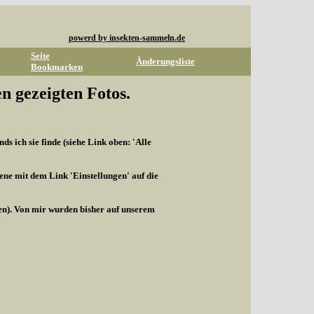
powerd by insekten-sammeln.de
Seite
Änderungsliste
Bookmarken
n gezeigten Fotos.
s ich sie finde (siehe Link oben: 'Alle
ene mit dem Link 'Einstellungen' auf die
len). Von mir wurden bisher auf unserem