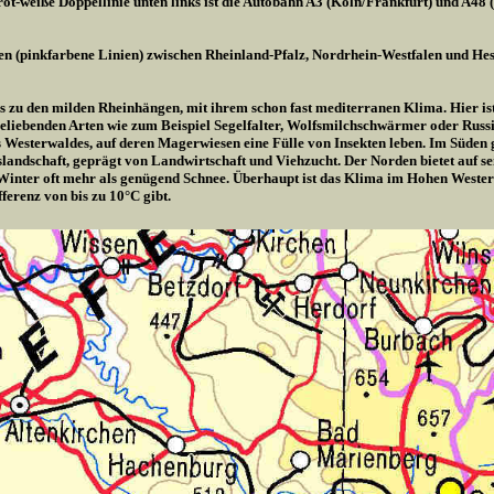
ot-weiße Doppellinie unten links ist die Autobahn A3 (Köln/Frankfurt) und A48 
en (pinkfarbene Linien) zwischen Rheinland-Pfalz, Nordrhein-Westfalen und Hes
is zu den milden Rheinhängen, mit ihrem schon fast mediterranen Klima. Hier ist 
liebenden Arten wie zum Beispiel Segelfalter, Wolfsmilchschwärmer oder Russis
es Westerwaldes, auf deren Magerwiesen eine Fülle von Insekten leben. Im Süden
rgslandschaft, geprägt von Landwirtschaft und Viehzucht. Der Norden bietet auf 
Winter oft mehr als genügend Schnee. Überhaupt ist das Klima im Hohen Wester
ferenz von bis zu 10°C gibt.