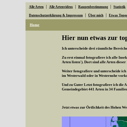
|
|
|
Alle Arten
Alle Artenvideos
Raupenbestimmung
Statistik
|
|
Datenschutzerklärung & Impressum
Über mich
Etwas Topo
Home
Hier nun etwas zur to
Ich unterscheide drei räumliche Bereiche,
Zu erst einmal fotografiere ich alle Inse
Arten listen'). Dort sind alle Arten diese
Weiter fotografiere und unterscheide ich
im Westerwald oder in Westernohe vorko
Und zu Guter Letzt fotografiere ich die 
Gemeindegebiet 441 Arten in 34 Familie
Jetzt etwas zur Örtlichkeit des Hohen 