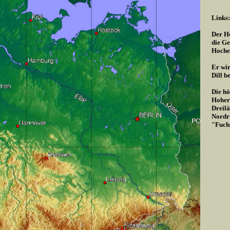
Links:
Der Ho
die Ge
Hoche
Er wir
Dill b
Die hö
Hoher 
Dreilä
Nordrh
"Fuch