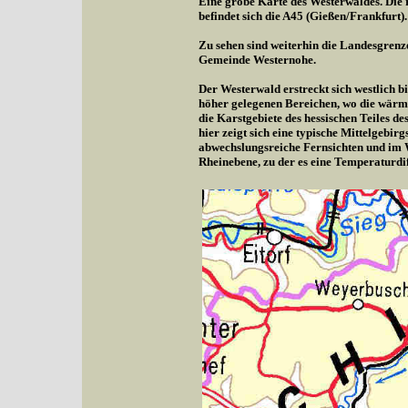
Eine grobe Karte des Westerwaldes. Die r
befindet sich die A45 (Gießen/Frankfurt).
Zu sehen sind weiterhin die Landesgrenz
Gemeinde Westernohe.
Der Westerwald erstreckt sich westlich b
höher gelegenen Bereichen, wo die wärme
die Karstgebiete des hessischen Teiles d
hier zeigt sich eine typische Mittelgebi
abwechslungsreiche Fernsichten und im 
Rheinebene, zu der es eine Temperaturdif