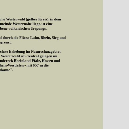
he Westerwald (gelber Kreis), in dem
meinde Westernohe liegt, ist eine
bene vulkanischen Urspungs.
d durch die Flüsse Lahn, Rhein, Sieg und
egrenzt.
chste Erhebung im Naturschutzgebiet
Westerwald ist - zentral gelegen im
ndereck Rheinland-Pfalz, Hessen und
ein-Westfalen - mit 657 m die
skaute".