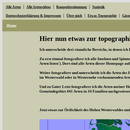
|
|
|
Alle Arten
Alle Artenvideos
Raupenbestimmung
Statistik
|
|
|
Datenschutzerklärung & Impressum
Über mich
Etwas Topographie
Gäst
Home
Hier nun etwas zur topographi
Ich unterscheide drei räumliche Bereiche, in denen ich 
Zu erst einmal fotografiere ich alle Insekten und Spinne
Arten listen'). Dort sind alle Arten dieser Homepage aufg
Weiter fotografiere und unterscheide ich die Arten des 
im Westerwald oder in Westernohe vorkommenden Arten,
Und zu Guter Letzt fotografiere ich die Arten meiner H
Gemeindegebiet 441 Arten in 34 Familien nachgewiesen
Jetzt etwas zur Örtlichkeit des Hohen Westerwaldes u