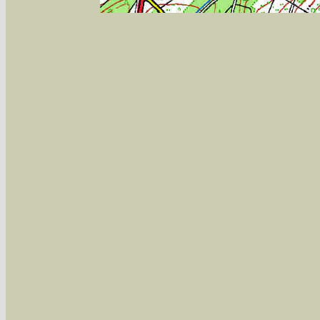
Sie können nach mehreren Suchbegriffen oder
Bei der Suche wird nach dem Suchbegriff in al
wissenschaftlichen und deutschen Namen, so
Artenkennziffern nach Karsholt/Razowski od
der Arten eingeschrängt werden, standardmä
alle in der Datenbank befindlichen Arten ange
Im linken Bereich:
Keine Eingrenzung, alle Arten anzeigen
- S
Arten die im Bundesgebiet vorkommen
- z
Arten die im Westerwald vorkommen
- beg
Arten die in Westernohe vorkommen
- beg