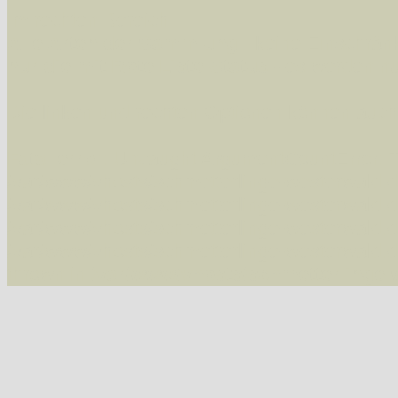
Im rechten Bereich:
Alle Arten der Sammlung
- keine Einschrän
nur die mit Rote Liste-Status
- es werden nur
Die linken und rechten Optionen können auch
Fatal error
: Uncaught ArgumentCountError: T
/var/www/vhosts/schmetterlinge-westerwald.de/
/var/www/vhosts/schmetterlinge-westerwald.de
/var/www/vhosts/schmetterlinge-westerwald.de
/var/www/vhosts/schmetterlinge-westerwald.de
thrown in
/var/www/vhosts/schmetterlinge-w