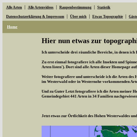
|
|
|
Alle Arten
Alle Artenvideos
Raupenbestimmung
Statistik
|
|
|
Datenschutzerklärung & Impressum
Über mich
Etwas Topographie
Gäst
Home
Hier nun etwas zur topographi
Ich unterscheide drei räumliche Bereiche, in denen ich 
Zu erst einmal fotografiere ich alle Insekten und Spinne
Arten listen'). Dort sind alle Arten dieser Homepage aufg
Weiter fotografiere und unterscheide ich die Arten des 
im Westerwald oder in Westernohe vorkommenden Arten,
Und zu Guter Letzt fotografiere ich die Arten meiner H
Gemeindegebiet 441 Arten in 34 Familien nachgewiesen
Jetzt etwas zur Örtlichkeit des Hohen Westerwaldes u