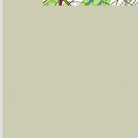
Sie können nach mehreren Suchbegriffen oder
Bei der Suche wird nach dem Suchbegriff in al
wissenschaftlichen und deutschen Namen, so
Artenkennziffern nach Karsholt/Razowski od
der Arten eingeschrängt werden, standardmä
alle in der Datenbank befindlichen Arten ange
Im linken Bereich:
Keine Eingrenzung, alle Arten anzeigen
- S
Arten die im Bundesgebiet vorkommen
- z
Arten die im Westerwald vorkommen
- beg
Arten die in Westernohe vorkommen
- beg