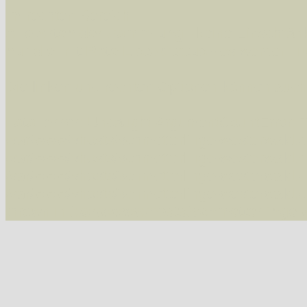
Im rechten Bereich:
Alle Arten der Sammlung
- keine Einschrän
nur die mit Rote Liste-Status
- es werden nur
Die linken und rechten Optionen können auch
Fatal error
: Uncaught ArgumentCountError: T
/var/www/vhosts/schmetterlinge-westerwald.de/
/var/www/vhosts/schmetterlinge-westerwald.de
/var/www/vhosts/schmetterlinge-westerwald.de
/var/www/vhosts/schmetterlinge-westerwald.de
thrown in
/var/www/vhosts/schmetterlinge-w