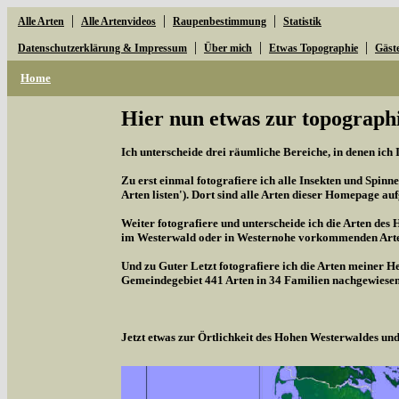
|
|
|
Alle Arten
Alle Artenvideos
Raupenbestimmung
Statistik
|
|
|
Datenschutzerklärung & Impressum
Über mich
Etwas Topographie
Gäst
Home
Hier nun etwas zur topographi
Ich unterscheide drei räumliche Bereiche, in denen ich 
Zu erst einmal fotografiere ich alle Insekten und Spinne
Arten listen'). Dort sind alle Arten dieser Homepage aufg
Weiter fotografiere und unterscheide ich die Arten des 
im Westerwald oder in Westernohe vorkommenden Arten,
Und zu Guter Letzt fotografiere ich die Arten meiner H
Gemeindegebiet 441 Arten in 34 Familien nachgewiesen
Jetzt etwas zur Örtlichkeit des Hohen Westerwaldes u