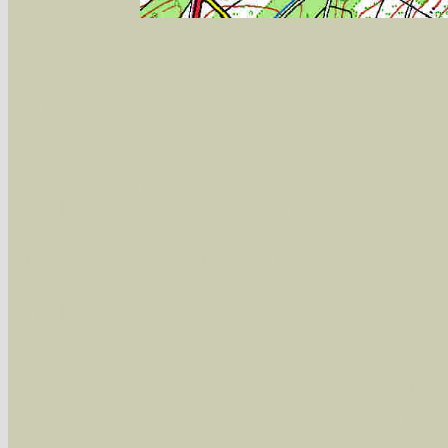
Sie können nach mehreren Suchbegriffen oder
Bei der Suche wird nach dem Suchbegriff in al
wissenschaftlichen und deutschen Namen, so
Artenkennziffern nach Karsholt/Razowski od
der Arten eingeschrängt werden, standardmä
alle in der Datenbank befindlichen Arten ange
Im linken Bereich:
Keine Eingrenzung, alle Arten anzeigen
- S
Arten die im Bundesgebiet vorkommen
- z
Arten die im Westerwald vorkommen
- beg
Arten die in Westernohe vorkommen
- beg