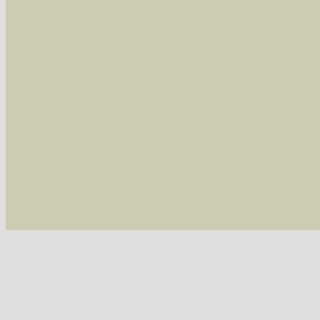
Im rechten Bereich:
Alle Arten der Sammlung
- keine Einschrän
nur die mit Rote Liste-Status
- es werden nur
Die linken und rechten Optionen können auch
Fatal error
: Uncaught ArgumentCountError: T
/var/www/vhosts/schmetterlinge-westerwald.de/
/var/www/vhosts/schmetterlinge-westerwald.de
/var/www/vhosts/schmetterlinge-westerwald.de
/var/www/vhosts/schmetterlinge-westerwald.de
thrown in
/var/www/vhosts/schmetterlinge-w