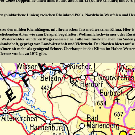
ot-weiße Doppellinie unten links ist die Autobahn A3 (Köln/Frankfurt) und A48 
en (pinkfarbene Linien) zwischen Rheinland-Pfalz, Nordrhein-Westfalen und Hes
is zu den milden Rheinhängen, mit ihrem schon fast mediterranen Klima. Hier ist 
liebenden Arten wie zum Beispiel Segelfalter, Wolfsmilchschwärmer oder Russis
es Westerwaldes, auf deren Magerwiesen eine Fülle von Insekten leben. Im Süden
rgslandschaft, geprägt von Landwirtschaft und Viehzucht. Der Norden bietet auf 
Winter oft mehr als genügend Schnee. Überhaupt ist das Klima im Hohen Wester
ferenz von bis zu 10°C gibt.