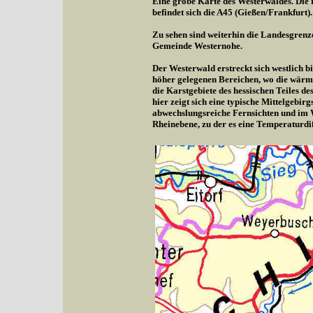
Eine grobe Karte des Westerwaldes. Die r
befindet sich die A45 (Gießen/Frankfurt).
Zu sehen sind weiterhin die Landesgrenz
Gemeinde Westernohe.
Der Westerwald erstreckt sich westlich b
höher gelegenen Bereichen, wo die wärme
die Karstgebiete des hessischen Teiles d
hier zeigt sich eine typische Mittelgebi
abwechslungsreiche Fernsichten und im 
Rheinebene, zu der es eine Temperaturdif