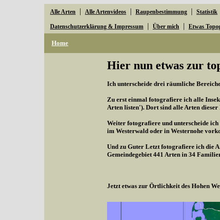
|
|
|
Alle Arten
Alle Artenvideos
Raupenbestimmung
Statistik
|
|
Datenschutzerklärung & Impressum
Über mich
Etwas Topo
Home
Hier nun etwas zur to
Ich unterscheide drei räumliche Bereiche,
Zu erst einmal fotografiere ich alle Inse
Arten listen'). Dort sind alle Arten diese
Weiter fotografiere und unterscheide ich
im Westerwald oder in Westernohe vorko
Und zu Guter Letzt fotografiere ich die 
Gemeindegebiet 441 Arten in 34 Familie
Jetzt etwas zur Örtlichkeit des Hohen 