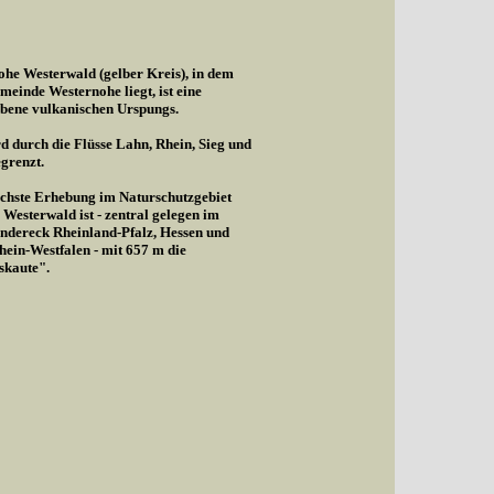
he Westerwald (gelber Kreis), in dem
meinde Westernohe liegt, ist eine
bene vulkanischen Urspungs.
d durch die Flüsse Lahn, Rhein, Sieg und
egrenzt.
chste Erhebung im Naturschutzgebiet
Westerwald ist - zentral gelegen im
ndereck Rheinland-Pfalz, Hessen und
ein-Westfalen - mit 657 m die
skaute".