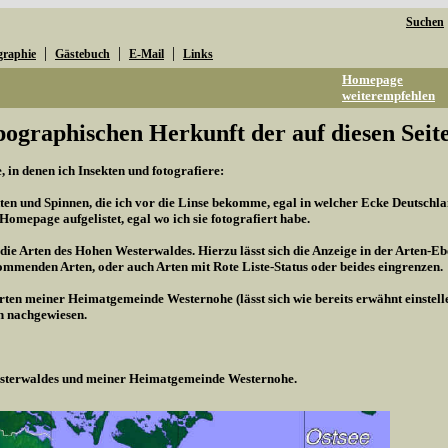
Suchen
|
|
|
graphie
Gästebuch
E-Mail
Links
Homepage
weiterempfehlen
pographischen Herkunft der auf diesen Seite
 in denen ich Insekten und fotografiere:
kten und Spinnen, die ich vor die Linse bekomme, egal in welcher Ecke Deutschland
r Homepage aufgelistet, egal wo ich sie fotografiert habe.
 die Arten des Hohen Westerwaldes. Hierzu lässt sich die Anzeige in der Arten-Eb
mmenden Arten, oder auch Arten mit Rote Liste-Status oder beides eingrenzen.
Arten meiner Heimatgemeinde Westernohe (lässt sich wie bereits erwähnt einstel
n nachgewiesen.
Westerwaldes und meiner Heimatgemeinde Westernohe.