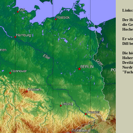
Links:
Der Ho
die Ge
Hoche
Er wir
Dill b
Die hö
Hoher 
Dreilä
Nordrh
"Fuch