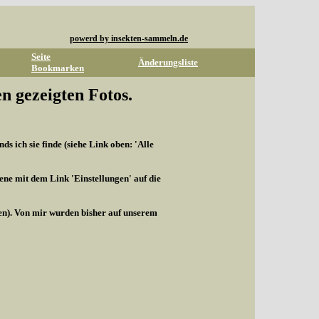
powerd by insekten-sammeln.de
Seite
Änderungsliste
Bookmarken
n gezeigten Fotos.
s ich sie finde (siehe Link oben: 'Alle
ene mit dem Link 'Einstellungen' auf die
len). Von mir wurden bisher auf unserem