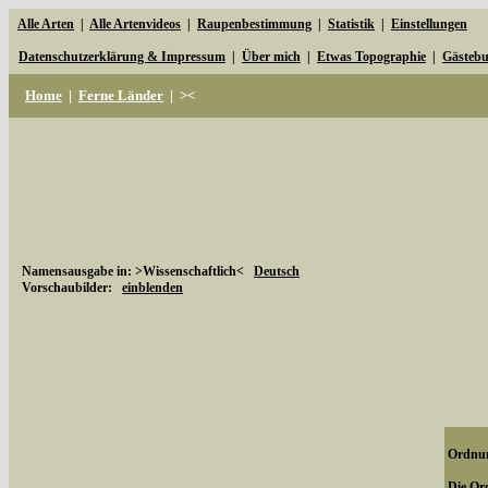
Alle Arten
|
Alle Artenvideos
|
Raupenbestimmung
|
Statistik
|
Einstellungen
Datenschutzerklärung & Impressum
|
Über mich
|
Etwas Topographie
|
Gästeb
Home
|
Ferne Länder
|
><
Namensausgabe in: >Wissenschaftlich<
Deutsch
Vorschaubilder:
einblenden
Ordnun
Die Ord