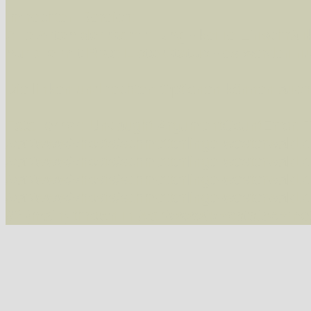
Im rechten Bereich:
Alle Arten der Sammlung
- keine Einschrän
nur die mit Rote Liste-Status
- es werden nur
Die linken und rechten Optionen können auch
Fatal error
: Uncaught ArgumentCountError: T
/var/www/vhosts/schmetterlinge-westerwald.de/
/var/www/vhosts/schmetterlinge-westerwald.de
/var/www/vhosts/schmetterlinge-westerwald.de
/var/www/vhosts/schmetterlinge-westerwald.de/
#2 {main} thrown in
/var/www/vhosts/schmett