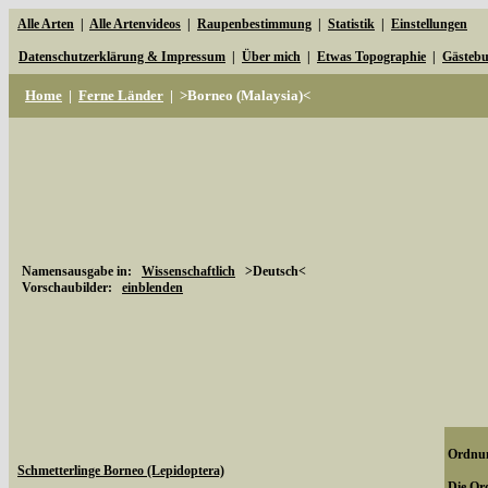
Alle Arten
|
Alle Artenvideos
|
Raupenbestimmung
|
Statistik
|
Einstellungen
Datenschutzerklärung & Impressum
|
Über mich
|
Etwas Topographie
|
Gästeb
Home
|
Ferne Länder
|
>Borneo (Malaysia)<
Namensausgabe in:
Wissenschaftlich
>Deutsch<
Vorschaubilder:
einblenden
Ordnun
Schmetterlinge Borneo (Lepidoptera)
Die Ord