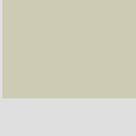
Im rechten Bereich:
Alle Arten der Sammlung
- keine Einschrän
nur die mit Rote Liste-Status
- es werden nur
Die linken und rechten Optionen können auch
Fatal error
: Uncaught ArgumentCountError: T
/var/www/vhosts/schmetterlinge-westerwald.de/
/var/www/vhosts/schmetterlinge-westerwald.de
/var/www/vhosts/schmetterlinge-westerwald.de
/var/www/vhosts/schmetterlinge-westerwald.de/
#2 {main} thrown in
/var/www/vhosts/schmett