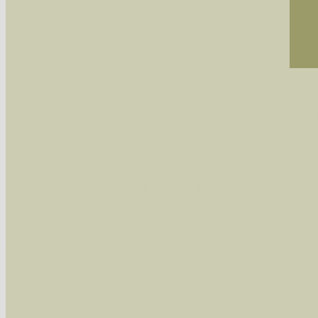
Sie können nach mehreren Suchbegriffen oder
Bei der Suche wird nach dem Suchbegriff in al
wissenschaftlichen und deutschen Namen, so
Artenkennziffern nach Karsholt/Razowski od
der Arten eingeschrängt werden, standardmä
alle in der Datenbank befindlichen Arten ange
Im linken Bereich:
Keine Eingrenzung, alle Arten anzeigen
- S
Arten die im Bundesgebiet vorkommen
- z
Arten die im Westerwald vorkommen
- beg
Arten die in Westernohe vorkommen
- beg