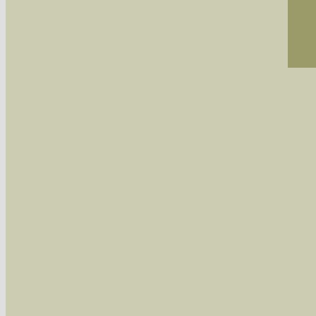
Sie können nach mehreren Suchbegriffen oder
Bei der Suche wird nach dem Suchbegriff in al
wissenschaftlichen und deutschen Namen, so
Artenkennziffern nach Karsholt/Razowski od
der Arten eingeschrängt werden, standardmä
alle in der Datenbank befindlichen Arten ange
Im linken Bereich:
Keine Eingrenzung, alle Arten anzeigen
- S
Arten die im Bundesgebiet vorkommen
- z
Arten die im Westerwald vorkommen
- beg
Arten die in Westernohe vorkommen
- beg