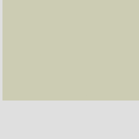
Im rechten Bereich:
Alle Arten der Sammlung
- keine Einschrän
nur die mit Rote Liste-Status
- es werden nur
Die linken und rechten Optionen können auch
Fatal error
: Uncaught ArgumentCountError: T
/var/www/vhosts/schmetterlinge-westerwald.de/
/var/www/vhosts/schmetterlinge-westerwald.de
/var/www/vhosts/schmetterlinge-westerwald.de
/var/www/vhosts/schmetterlinge-westerwald.de/
#2 {main} thrown in
/var/www/vhosts/schmett