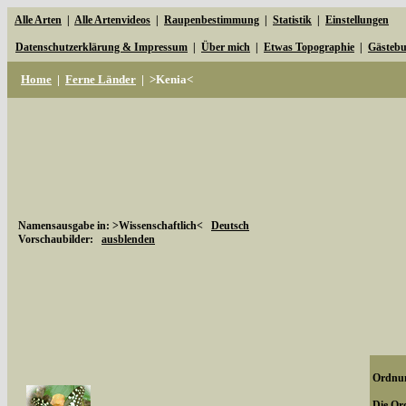
Alle Arten
|
Alle Artenvideos
|
Raupenbestimmung
|
Statistik
|
Einstellungen
Datenschutzerklärung & Impressum
|
Über mich
|
Etwas Topographie
|
Gästeb
Home
|
Ferne Länder
|
>Kenia<
Namensausgabe in: >Wissenschaftlich<
Deutsch
Vorschaubilder:
ausblenden
Ordnun
Die Ord