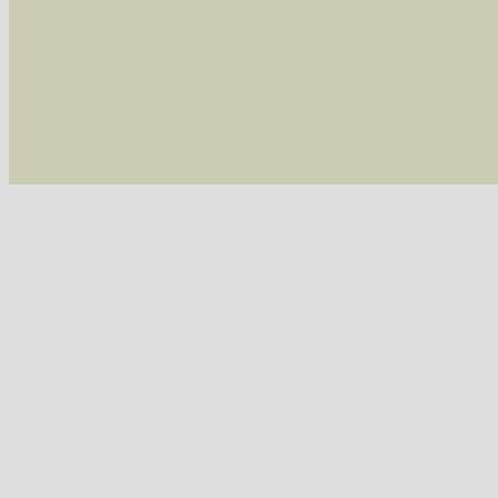
/var/www/vhosts/schmetterlinge-westerwald.de/
/var/www/vhosts/schmetterlinge-westerwald.de
/var/www/vhosts/schmetterlinge-westerwald.de
/var/www/vhosts/schmetterlinge-westerwald.de
include('/var/www/vhosts...') #2 {main} thrown
westerwald.de/httpdocs/vorlage/function.i