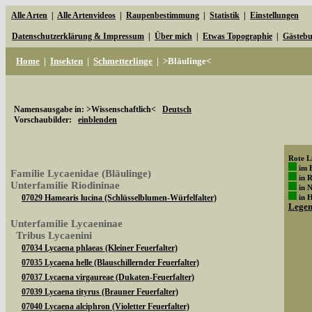
Alle Arten
|
Alle Artenvideos
|
Raupenbestimmung
|
Statistik
|
Einstellungen
Datenschutzerklärung & Impressum
|
Über mich
|
Etwas Topographie
|
Gästeb
Home
|
Insekten
|
Schmetterlinge
|
>Bläulinge<
Namensausgabe in: >Wissenschaftlich<
Deutsch
Vorschaubilder:
einblenden
Rote Li
im 
Familie Lycaenidae (Bläulinge)
in 
Unterfamilie Riodininae
in 
07029 Hamearis lucina (Schlüsselblumen-Würfelfalter)
in 
Lege
Unterfamilie Lycaeninae
Tribus Lycaenini
07034 Lycaena phlaeas (Kleiner Feuerfalter)
07035 Lycaena helle (Blauschillernder Feuerfalter)
07037 Lycaena virgaureae (Dukaten-Feuerfalter)
07039 Lycaena tityrus (Brauner Feuerfalter)
07040 Lycaena alciphron (Violetter Feuerfalter)