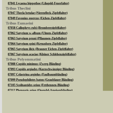
07041 Lycaena hippothoe (Lilagold-Feuerfalter)
Tribus Theclini
07047 Thecla betulae (Nierenfleck-Zipfelfalter)
07049 Favonius quercus (Eichen-Zipfelfalter)
Tribus Eumaeini
07058 Callophrys rubi (Brombeerzipfelfalter)
07062 Satyrium w-album (Ulmen-Zipfelfalter)
07063 Satyrium pruni (Pflaumen-Zipfelfalter)
07064 Satyrium spini (Kreuzdorn-Zipfelfalter)
07065 Satyrium ilicis (Brauner Eichen-Zipfelfalter)
07067 Satyrium acaciae (Kleiner Schlehenzipfelfalter)
Tribus Polyommatini
07088 Cupido minimus (Zwerg-Bläuling)
07093 Cupido argiades (Kurzschwänziger Bläuling)
07097 Celastrina argiolus (Faulbaumbläuling)
07099 Pseudophilotes baton (Graublauer Bläuling)
07105 Scolitantides orion (Fetthennen-Bläuling)
07112 Phengaris arion (Quendel-Ameisenbläuling)
Sie können nach mehreren Suchbegriffen oder
07113 Maculinea teleius (Heller Wiesenknopf-Ameisenbläuling)
07114 Maculinea nausithous (Dunkler Wiesenknopf-
Ameisenbläuling)
Bei der Suche wird nach dem Suchbegriff in al
07127 Plebeius argus (Argus-Bläuling)