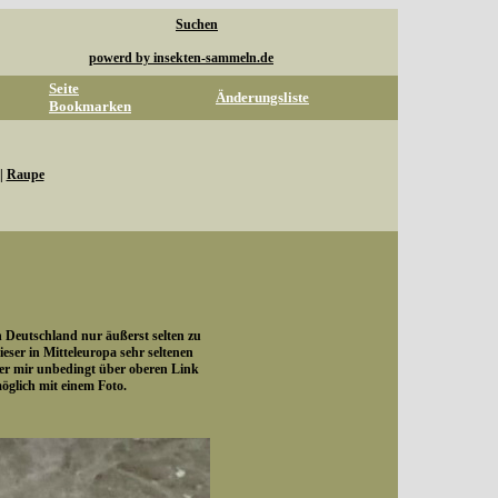
Suchen
powerd by insekten-sammeln.de
Seite
Änderungsliste
Bookmarken
|
Raupe
n Deutschland nur äußerst selten zu
ieser in Mitteleuropa sehr seltenen
ter mir unbedingt über oberen Link
öglich mit einem Foto.