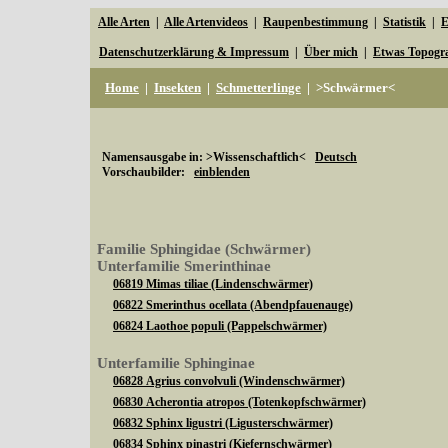
Alle Arten
|
Alle Artenvideos
|
Raupenbestimmung
|
Statistik
|
E
Datenschutzerklärung & Impressum
|
Über mich
|
Etwas Topogr
Home
|
Insekten
|
Schmetterlinge
|
>Schwärmer<
Namensausgabe in: >Wissenschaftlich<
Deutsch
Vorschaubilder:
einblenden
Familie Sphingidae (Schwärmer)
Unterfamilie Smerinthinae
06819 Mimas tiliae (Lindenschwärmer)
06822 Smerinthus ocellata (Abendpfauenauge)
06824 Laothoe populi (Pappelschwärmer)
Unterfamilie Sphinginae
06828 Agrius convolvuli (Windenschwärmer)
06830 Acherontia atropos (Totenkopfschwärmer)
06832 Sphinx ligustri (Ligusterschwärmer)
06834 Sphinx pinastri (Kiefernschwärmer)