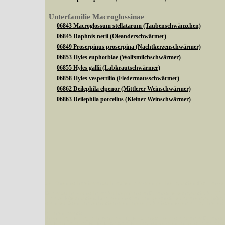
Unterfamilie Macroglossinae
06843 Macroglossum stellatarum (Taubenschwänzchen)
06845 Daphnis nerii (Oleanderschwärmer)
06849 Proserpinus proserpina (Nachtkerzenschwärmer)
06853 Hyles euphorbiae (Wolfsmilchschwärmer)
06855 Hyles gallii (Labkrautschwärmer)
06858 Hyles vespertilio (Fledermausschwärmer)
06862 Deilephila elpenor (Mittlerer Weinschwärmer)
06863 Deilephila porcellus (Kleiner Weinschwärmer)
Sie können nach mehreren Suchbegriffen oder Arten gleichzeitig suchen (Familien od
Bei der Suche wird nach dem Suchbegriff in allen Datenbankfeldern gesucht. So läß
Code bei Käfern suchen.
Mit diesen Knöpfen kann die Anzahl der Arten eingeschrän
alle in der Datenbank befindlichen Arten angezeigt. Sie haben folgende Möglichkeiten:
Im linken Bereich:
Keine Eingrenzung, alle Arten anzeigen
- Standard, zeigt alle Arten der Datenban
Arten die im Bundesgebiet vorkommen
- zeigt nur die Arten an, die auf dem Bu