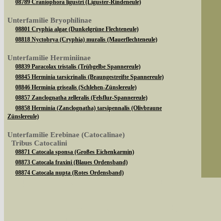
08789 Craniophora ligustri (Liguster-Rindeneule)
Unterfamilie Bryophilinae
08801 Cryphia algae (Dunkelgrüne Flechteneule)
08818 Nyctobrya (Cryphia) muralis (Mauerflechteneule)
Unterfamilie Herminiinae
08839 Paracolax tristalis (Trübgelbe Spannereule)
08845 Herminia tarsicrinalis (Braungestreifte Spannereule)
08846 Herminia grisealis (Schlehen-Zünslereule)
08857 Zanclognatha zelleralis (Felsflur-Spannereule)
08858 Herminia (Zanclognatha) tarsipennalis (Olivbraune
Zünslereule)
Unterfamilie Erebinae (Catocalinae)
Tribus Catocalini
08871 Catocala sponsa (Großes Eichenkarmin)
08873 Catocala fraxini (Blaues Ordensband)
08874 Catocala nupta (Rotes Ordensband)
Sie können nach mehreren Suchbegriffen oder
08882 Catocala promissa (Kleines Eichenkarmin)
08890 Catocala fulminea (Gelbes Ordensband)
Tribus Ophiusini
Bei der Suche wird nach dem Suchbegriff in al
08904 Dysgonia algira (Brombeereule)