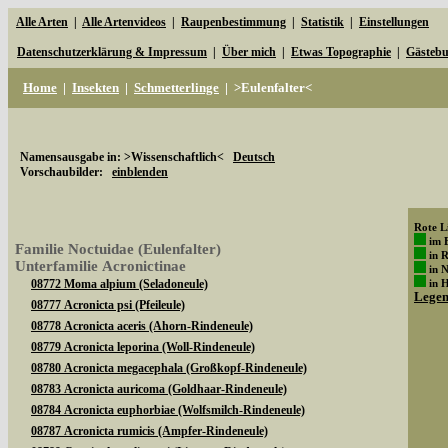
Alle Arten
|
Alle Artenvideos
|
Raupenbestimmung
|
Statistik
|
Einstellungen
Datenschutzerklärung & Impressum
|
Über mich
|
Etwas Topographie
|
Gästeb
Home
|
Insekten
|
Schmetterlinge
|
>Eulenfalter<
Namensausgabe in: >Wissenschaftlich<
Deutsch
Vorschaubilder:
einblenden
Rote Li
im 
Familie Noctuidae (Eulenfalter)
in 
Unterfamilie Acronictinae
in 
08772 Moma alpium (Seladoneule)
in 
Lege
08777 Acronicta psi (Pfeileule)
08778 Acronicta aceris (Ahorn-Rindeneule)
08779 Acronicta leporina (Woll-Rindeneule)
08780 Acronicta megacephala (Großkopf-Rindeneule)
08783 Acronicta auricoma (Goldhaar-Rindeneule)
08784 Acronicta euphorbiae (Wolfsmilch-Rindeneule)
08787 Acronicta rumicis (Ampfer-Rindeneule)