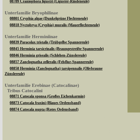
08789 Craniophora ligustri (Liguster-Rindeneule)
Unterfamilie Bryophilinae
08801 Cryphia algae (Dunkelgrüne Flechteneule)
08818 Nyctobrya (Cryphia) muralis (Mauerflechteneule)
Unterfamilie Herminiinae
08839 Paracolax tristalis (Trübgelbe Spannereule)
08845 Herminia tarsicrinalis (Braungestreifte Spannereule)
08846 Herminia grisealis (Schlehen-Zünslereule)
08857 Zanclognatha zelleralis (Felsflur-Spannereule)
08858 Herminia (Zanclognatha) tarsipennalis (Olivbraune
Zünslereule)
Unterfamilie Erebinae (Catocalinae)
Tribus Catocalini
08871 Catocala sponsa (Großes Eichenkarmin)
08873 Catocala fraxini (Blaues Ordensband)
08874 Catocala nupta (Rotes Ordensband)
Sie können nach mehreren Suchbegriffen oder
08882 Catocala promissa (Kleines Eichenkarmin)
08890 Catocala fulminea (Gelbes Ordensband)
Tribus Ophiusini
Bei der Suche wird nach dem Suchbegriff in al
08904 Dysgonia algira (Brombeereule)