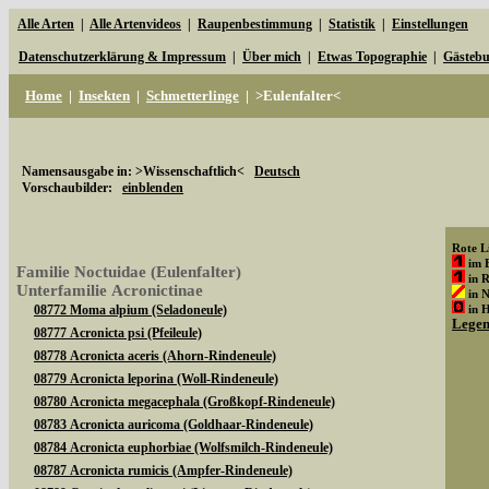
Alle Arten
|
Alle Artenvideos
|
Raupenbestimmung
|
Statistik
|
Einstellungen
Datenschutzerklärung & Impressum
|
Über mich
|
Etwas Topographie
|
Gästeb
Home
|
Insekten
|
Schmetterlinge
|
>Eulenfalter<
Namensausgabe in: >Wissenschaftlich<
Deutsch
Vorschaubilder:
einblenden
Rote Li
im 
Familie Noctuidae (Eulenfalter)
in 
Unterfamilie Acronictinae
in 
08772 Moma alpium (Seladoneule)
in 
Lege
08777 Acronicta psi (Pfeileule)
08778 Acronicta aceris (Ahorn-Rindeneule)
08779 Acronicta leporina (Woll-Rindeneule)
08780 Acronicta megacephala (Großkopf-Rindeneule)
08783 Acronicta auricoma (Goldhaar-Rindeneule)
08784 Acronicta euphorbiae (Wolfsmilch-Rindeneule)
08787 Acronicta rumicis (Ampfer-Rindeneule)