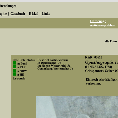
instellungen
aphie
|
Gästebuch
|
E-Mail
|
Links
Homepage
weiterempfehlen
alle Fotos
K&R: 07613
Rote Liste-Status:
Diese Art nachgewiesen:
Opisthograptis l
In Deutschland: Ja
im Bund
Im Hohen Westerwald: Ja
(LINNAEUS, 1758)
in RLP
Gemarkung Westernohe: Ja
Gelbspanner / Gelber 
in NRW
Art-ID: 191
in HE
Legende
Ein noch sehr häufiger
vorkommt.
Media-ID: 1036