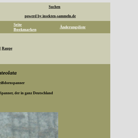
Suchen
powerd by insekten-sammeln.de
Seite
Änderungsliste
Bookmarken
|
Raupe
uteolata
Weißdornspanner
 Spanner, der in ganz Deutschland