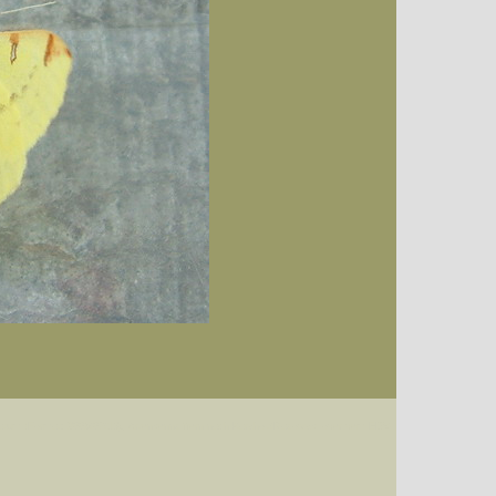
Datum (Format: 2008/07/16), Artenkennziffern nach Karsholt/Razowski oder dem EDV-