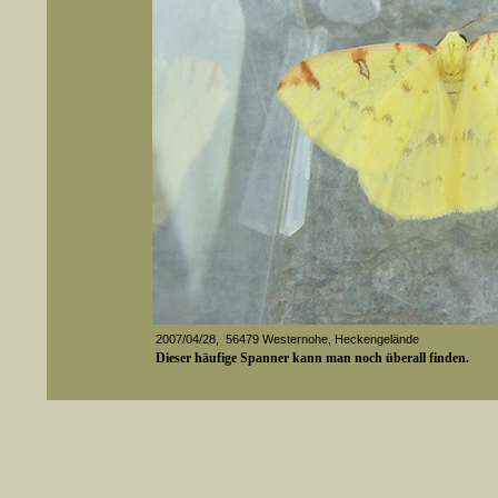
2007/04/28, 56479 Westernohe, Heckengelände
Dieser häufige Spanner kann man noch überall finden.
er auch Artennamen).
Media-ID: 1037
t sich z.B. nicht nur nach wissenschaftlichen und deutschen Namen, sondern auch nach Fundorten, einem 
gt werden, standardmäßig werden
k an
ndesgebiet vorkommen