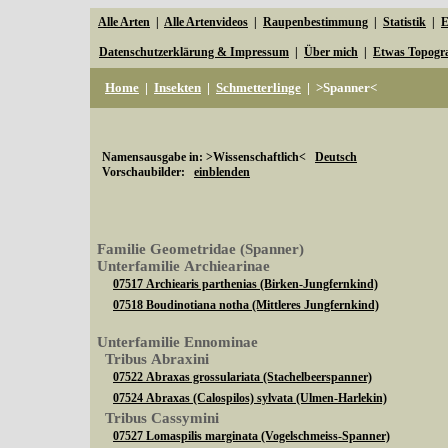
Alle Arten
|
Alle Artenvideos
|
Raupenbestimmung
|
Statistik
|
E
Datenschutzerklärung & Impressum
|
Über mich
|
Etwas Topogr
Home
|
Insekten
|
Schmetterlinge
|
>Spanner<
Namensausgabe in: >Wissenschaftlich<
Deutsch
Vorschaubilder:
einblenden
Familie Geometridae (Spanner)
Unterfamilie Archiearinae
07517 Archiearis parthenias (Birken-Jungfernkind)
07518 Boudinotiana notha (Mittleres Jungfernkind)
Unterfamilie Ennominae
Tribus Abraxini
07522 Abraxas grossulariata (Stachelbeerspanner)
07524 Abraxas (Calospilos) sylvata (Ulmen-Harlekin)
Tribus Cassymini
07527 Lomaspilis marginata (Vogelschmeiss-Spanner)