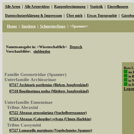
Alle Arten
|
Alle Artenvideos
|
Raupenbestimmung
|
Statistik
|
Einstellungen
Datenschutzerklärung & Impressum
|
Über mich
|
Etwas Topographie
|
Gästeb
Home
|
Insekten
|
Schmetterlinge
|
>Spanner<
Namensausgabe in: >Wissenschaftlich<
Deutsch
Vorschaubilder:
einblenden
Rote Li
im 
Familie Geometridae (Spanner)
in 
Unterfamilie Archiearinae
in 
07517 Archiearis parthenias (Birken-Jungfernkind)
in 
Lege
07518 Boudinotiana notha (Mittleres Jungfernkind)
Unterfamilie Ennominae
Tribus Abraxini
07522 Abraxas grossulariata (Stachelbeerspanner)
07524 Abraxas (Calospilos) sylvata (Ulmen-Harlekin)
Tribus Cassymini
07527 Lomaspilis marginata (Vogelschmeiss-Spanner)