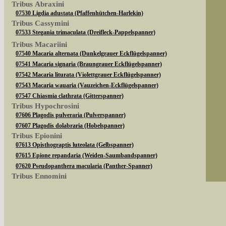
Tribus Abraxini
07530 Ligdia adustata (Pfaffenhütchen-Harlekin)
Tribus Cassymini
07533 Stegania trimaculata (Dreifleck-Pappelspanner)
Tribus Macariini
07540 Macaria alternata (Dunkelgrauer Eckflügelspanner)
07541 Macaria signaria (Braungrauer Eckflügelspanner)
07542 Macaria liturata (Violettgrauer Eckflügelspanner)
07543 Macaria wauaria (Vauzeichen-Eckflügelspanner)
07547 Chiasmia clathrata (Gitterspanner)
Tribus Hypochrosini
07606 Plagodis pulveraria (Pulverspanner)
07607 Plagodis dolabraria (Hobelspanner)
Tribus Epionini
07613 Opisthograptis luteolata (Gelbspanner)
07615 Epione repandaria (Weiden-Saumbandspanner)
07620 Pseudopanthera macularia (Panther-Spanner)
Tribus Ennomini
Sie können nach mehreren Suchbegriffen oder
07630 Apeira syringaria (Fliederspanner)
07633 Ennomos quercinaria (Eichen-Zackenrandspanner)
07635 Ennomos fuscantaria (Eschen-Zackenrandspanner)
Bei der Suche wird nach dem Suchbegriff in al
07641 Selenia dentaria (Dreistreifiger Mondfleckspanner)