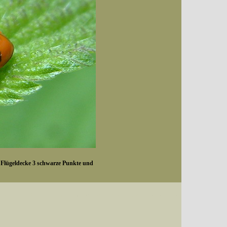
n Flügeldecke 3 schwarze Punkte und
Datum (Format: 2008/07/16), Artenkennziffern nach Karsholt/Razowski oder dem EDV-