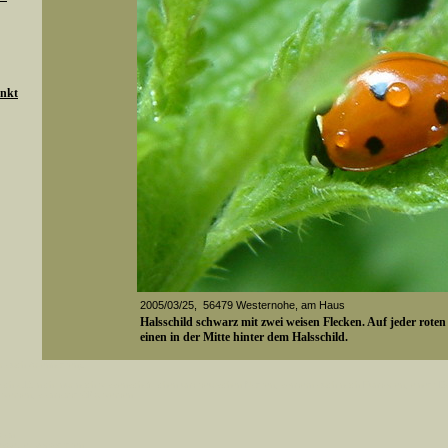
unkt
2005/03/25, 56479 Westernohe, am Haus
Halsschild schwarz mit zwei weisen Flecken. Auf jeder rote
einen in der Mitte hinter dem Halsschild.
er auch Artennamen).
Media-ID: 2217
t sich z.B. nicht nur nach wissenschaftlichen und deutschen Namen, sondern auch nach Fundorten, einem 
gt werden, standardmäßig werden
k an
ndesgebiet vorkommen