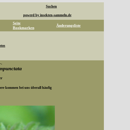
Suchen
powerd by insekten-sammeln.de
Seite
Änderungsliste
Bookmarken
otos
-.
empunctata
er
ere kommen bei uns überall häufig