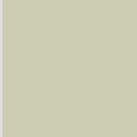
wissenschaftlichen und deutschen Namen, so
Artenkennziffern nach Karsholt/Razowski od
der Arten eingeschrängt werden, standardmä
alle in der Datenbank befindlichen Arten ange
Im linken Bereich:
Keine Eingrenzung, alle Arten anzeigen
- S
Arten die im Bundesgebiet vorkommen
- z
Arten die im Westerwald vorkommen
- beg
Arten die in Westernohe vorkommen
- beg
Im rechten Bereich:
Alle Arten der Sammlung
- keine Einschrän
nur die mit Rote Liste-Status
- es werden nur
Die linken und rechten Optionen können auch
Fatal error
: Uncaught ArgumentCountError: T