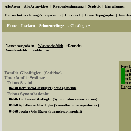
Alle Arten
|
Alle Artenvideos
|
Raupenbestimmung
|
Statistik
|
Einstellungen
Datenschutzerklärung & Impressum
|
Über mich
|
Etwas Topographie
|
Gästeb
Home
|
Insekten
|
Schmetterlinge
|
>Glasflügler<
Namensausgabe in:
Wissenschaftlich
>Deutsch<
Vorschaubilder:
einblenden
Rote Li
im 
Familie Glasflügler (Sesiidae)
in 
Unterfamilie Sesiinae
in 
Tribus Sesiini
in 
Lege
04030 Hornissen-Glasflügler (Sesia apiformis)
Tribus Synanthedonini
04046 Faulbaum-Glasflügler (Synanthedon stomoxiformis)
04060 Apfelbaum-Glasflügler (Synanthedon myopaeformis)
04068 Spulers Glasflügler (Synanthedon spuleri)