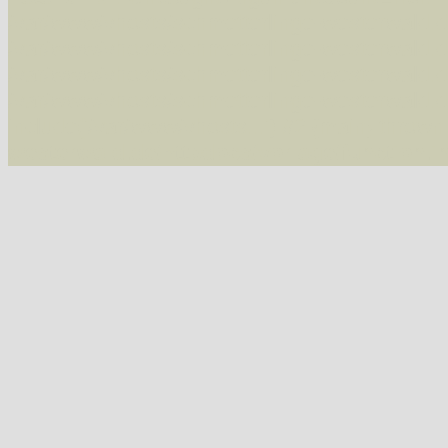
/var/www/vhosts/schmetterlinge-westerwald.de/
/var/www/vhosts/schmetterlinge-westerwald.de
/var/www/vhosts/schmetterlinge-westerwald.de
/var/www/vhosts/schmetterlinge-westerwald.de
include('/var/www/vhosts...') #2 {main} thrown
westerwald.de/httpdocs/vorlage/function.i