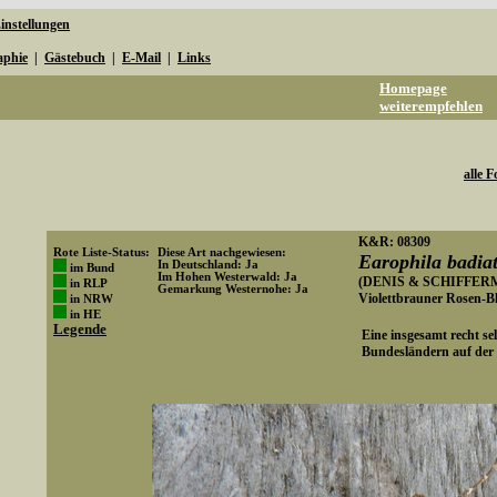
instellungen
aphie
|
Gästebuch
|
E-Mail
|
Links
Homepage
weiterempfehlen
alle F
K&R: 08309
Rote Liste-Status:
Diese Art nachgewiesen:
Earophila badia
In Deutschland: Ja
im Bund
Im Hohen Westerwald: Ja
(DENIS & SCHIFFERM
in RLP
Gemarkung Westernohe: Ja
Violettbrauner Rosen-B
in NRW
Art-ID: 248
in HE
Legende
Eine insgesamt recht sel
Bundesländern auf der 
Media-ID: 3939