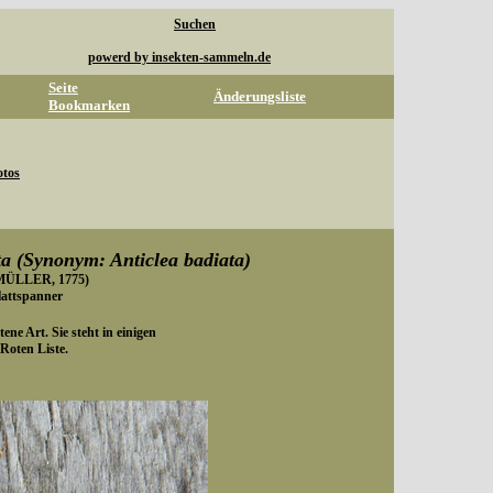
Suchen
powerd by insekten-sammeln.de
Seite
Änderungsliste
Bookmarken
otos
ta (Synonym: Anticlea badiata)
ÜLLER, 1775)
lattspanner
tene Art. Sie steht in einigen
Roten Liste.