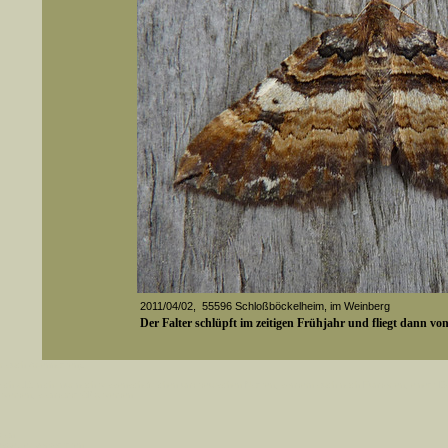
2011/04/02, 55596 Schloßböckelheim, im Weinberg
Der Falter schlüpft im zeitigen Frühjahr und fliegt dann vo
er auch Artennamen).
Media-ID: 3940
t sich z.B. nicht nur nach wissenschaftlichen und deutschen Namen, sondern auch nach Fundorten, einem 
gt werden, standardmäßig werden
k an
ndesgebiet vorkommen