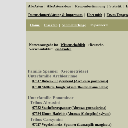
Alle Arten
|
Alle Artenvideos
|
Raupenbestimmung
|
Statistik
|
E
Datenschutzerklärung & Impressum
|
Über mich
|
Etwas Topogr
Home
|
Insekten
|
Schmetterlinge
|
>Spanner<
Namensausgabe in:
Wissenschaftlich
>Deutsch<
Vorschaubilder:
einblenden
Familie Spanner (Geometridae)
Unterfamilie Archiearinae
07517 Birken-Jungfernkind (Archiearis parthenias)
07518 Mittleres Jungfernkind (Boudinotiana notha)
Unterfamilie Ennominae
Tribus Abraxini
07522 Stachelbeerspanner (Abraxas grossulariata)
07524 Ulmen-Harlekin (Abraxas (Calospilos) sylvata)
Tribus Cassymini
07527 Vogelschmeiss-Spanner (Lomaspilis marginata)