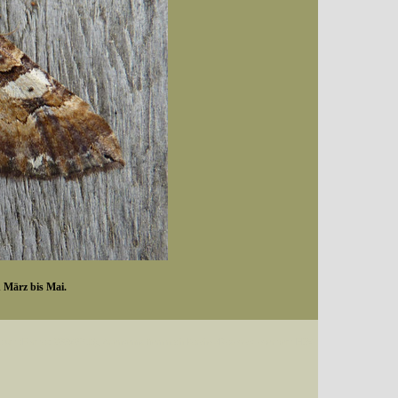
n März bis Mai.
Datum (Format: 2008/07/16), Artenkennziffern nach Karsholt/Razowski oder dem EDV-