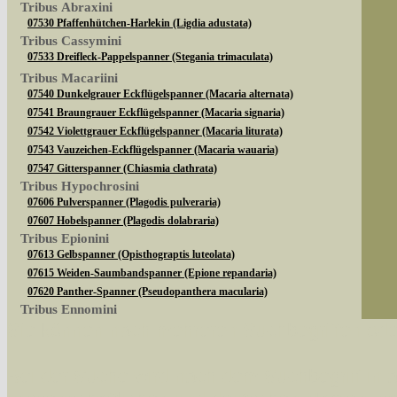
Tribus Abraxini
07530 Pfaffenhütchen-Harlekin (Ligdia adustata)
Tribus Cassymini
07533 Dreifleck-Pappelspanner (Stegania trimaculata)
Tribus Macariini
07540 Dunkelgrauer Eckflügelspanner (Macaria alternata)
07541 Braungrauer Eckflügelspanner (Macaria signaria)
07542 Violettgrauer Eckflügelspanner (Macaria liturata)
07543 Vauzeichen-Eckflügelspanner (Macaria wauaria)
07547 Gitterspanner (Chiasmia clathrata)
Tribus Hypochrosini
07606 Pulverspanner (Plagodis pulveraria)
07607 Hobelspanner (Plagodis dolabraria)
Tribus Epionini
07613 Gelbspanner (Opisthograptis luteolata)
07615 Weiden-Saumbandspanner (Epione repandaria)
07620 Panther-Spanner (Pseudopanthera macularia)
Tribus Ennomini
Sie können nach mehreren Suchbegriffen oder
07630 Fliederspanner (Apeira syringaria)
07633 Eichen-Zackenrandspanner (Ennomos quercinaria)
07635 Eschen-Zackenrandspanner (Ennomos fuscantaria)
Bei der Suche wird nach dem Suchbegriff in al
07641 Dreistreifiger Mondfleckspanner (Selenia dentaria)