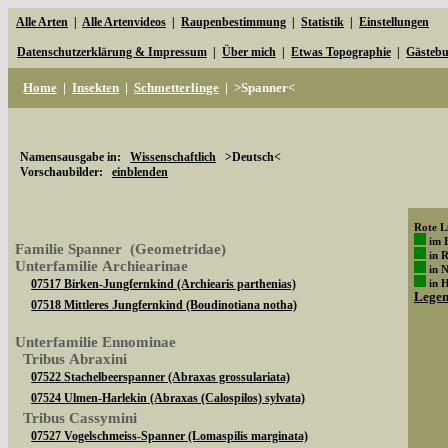
Alle Arten
|
Alle Artenvideos
|
Raupenbestimmung
|
Statistik
|
Einstellungen
Datenschutzerklärung & Impressum
|
Über mich
|
Etwas Topographie
|
Gästeb
Home
|
Insekten
|
Schmetterlinge
|
>Spanner<
Namensausgabe in:
Wissenschaftlich
>Deutsch<
Vorschaubilder:
einblenden
Rote Li
im 
Familie Spanner (Geometridae)
in 
Unterfamilie Archiearinae
in 
07517 Birken-Jungfernkind (Archiearis parthenias)
in 
Lege
07518 Mittleres Jungfernkind (Boudinotiana notha)
Unterfamilie Ennominae
Tribus Abraxini
07522 Stachelbeerspanner (Abraxas grossulariata)
07524 Ulmen-Harlekin (Abraxas (Calospilos) sylvata)
Tribus Cassymini
07527 Vogelschmeiss-Spanner (Lomaspilis marginata)