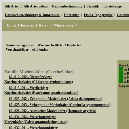
Alle Arten
|
Alle Artenvideos
|
Raupenbestimmung
|
Statistik
|
Einstellungen
Datenschutzerklärung & Impressum
|
Über mich
|
Etwas Topographie
|
Gästeb
Home
|
Insekten
|
Käfer
|
>Marienkäfer<
Namensausgabe in:
Wissenschaftlich
>Deutsch<
Vorschaubilder:
einblenden
Rote Li
im 
Familie Marienkäfer (Coccinellidae)
in 
62-.012-.002-. Nierenfleckiger
in 
Kugelmarienkäfer (Chilocorus renipustulatus)
in 
Lege
62-.013-.001-. Vierfleckiger
Kugelmarienkäfer (Exochomus quadripustulatus)
62-.023-.002-. Zehnpunkt-Marienkäfer (Adalia decempunctata)
62-.025-.003-. Siebenpunkt Marienkäfer (Coccinella septempunctata)
62-.028-.002-. Asiatischer Marienkäfer (Harmonia axyridis)
62-.031-.002-. Vierzehntropfiger
Marienkäfer (Calvia quatuordecimguttata)
62-.032-.001-. Vierzehnpunktiger