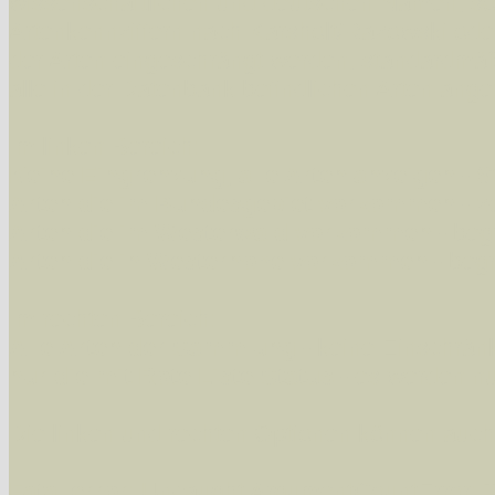
wissenschaftlichen und deutschen Namen, so
Artenkennziffern nach Karsholt/Razowski od
der Arten eingeschrängt werden, standardmä
alle in der Datenbank befindlichen Arten ange
Im linken Bereich:
Keine Eingrenzung, alle Arten anzeigen
- S
Arten die im Bundesgebiet vorkommen
- z
Arten die im Westerwald vorkommen
- beg
Arten die in Westernohe vorkommen
- beg
Im rechten Bereich:
Alle Arten der Sammlung
- keine Einschrän
nur die mit Rote Liste-Status
- es werden nur
Die linken und rechten Optionen können auch
Fatal error
: Uncaught ArgumentCountError: T