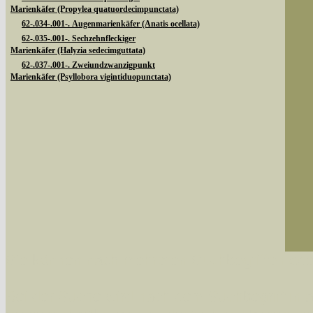
Marienkäfer (Propylea quatuordecimpunctata)
62-.034-.001-. Augenmarienkäfer (Anatis ocellata)
62-.035-.001-. Sechzehnfleckiger
Marienkäfer (Halyzia sedecimguttata)
62-.037-.001-. Zweiundzwanzigpunkt
Marienkäfer (Psyllobora vigintiduopunctata)
Sie können nach mehreren Suchbegriffen oder
Bei der Suche wird nach dem Suchbegriff in al