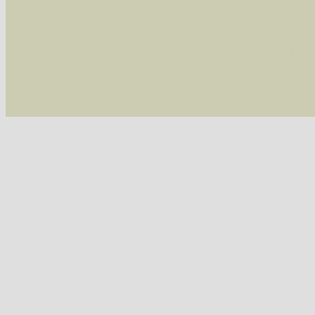
/var/www/vhosts/schmetterlinge-westerwald.de/
/var/www/vhosts/schmetterlinge-westerwald.de
/var/www/vhosts/schmetterlinge-westerwald.de
/var/www/vhosts/schmetterlinge-westerwald.de
include('/var/www/vhosts...') #2 {main} thrown
westerwald.de/httpdocs/vorlage/function.i