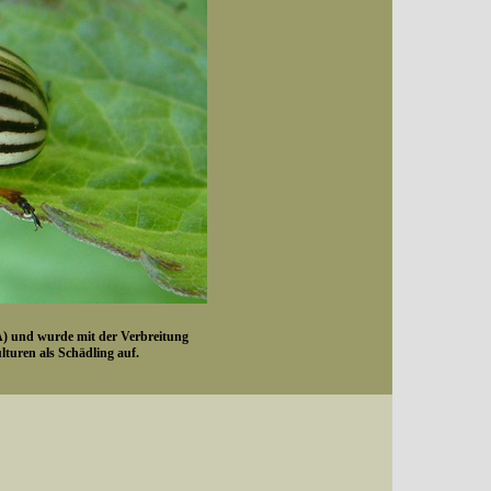
A) und wurde mit der Verbreitung
ulturen als Schädling auf.
Datum (Format: 2008/07/16), Artenkennziffern nach Karsholt/Razowski oder dem EDV-