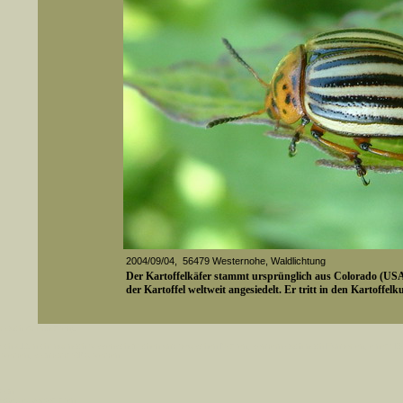
2004/09/04, 56479 Westernohe, Waldlichtung
Der Kartoffelkäfer stammt ursprünglich aus Colorado (US
der Kartoffel weltweit angesiedelt. Er tritt in den Kartoffelk
er auch Artennamen).
Media-ID: 2260
t sich z.B. nicht nur nach wissenschaftlichen und deutschen Namen, sondern auch nach Fundorten, einem 
gt werden, standardmäßig werden
k an
ndesgebiet vorkommen