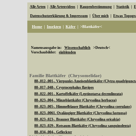
Alle Arten
|
Alle Artenvideos
|
Raupenbestimmung
|
Statistik
|
E
Datenschutzerklärung & Impressum
|
Über mich
|
Etwas Topogr
Home
|
Insekten
|
Käfer
|
>Blattkäfer<
Namensausgabe in:
Wissenschaftlich
>Deutsch<
Vorschaubilder:
einblenden
Familie Blattkäfer (Chrysomelidae)
88-.012-.001-. Vierpunkt-Ameisenblattkäfer (Clytra quadripunct
88-.017-.048-. Cryptocephalus flavipes
88-.022-.001-. Kartoffelkäfer (Leptinotarsa decemlineata)
88-.023-.004-. Minzeblattkäfer (Chrysolina herbacea)
88-.023-.005-. Himmelblauer Blattkäfer (Chrysolina coerulans)
88-.023-.0061. Ovaläugiger Blattkäfer (Chrysolina fastuosa)
88-.023-.023-. Brauner Blattkäfer (Chrysolina oricalcia)
88-.023-.029-. Rotsaum-Blattkäfer (Chrysolina sanguinolenta)
88-.034-.004-. Gefleckter