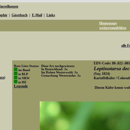
instellungen
aphie
|
Gästebuch
|
E-Mail
|
Links
Homepage
weiterempfehlen
alle F
EDV-Code: 88-.022-.001
Rote Liste-Status:
Diese Art nachgewiesen:
Leptinotarsa de
In Deutschland: Ja
im Bund
Im Hohen Westerwald: Ja
(Say, 1824)
in RLP
Gemarkung Westernohe: Ja
ata)
Kartoffelkäfer / Colora
in NRW
Art-ID: 492
in HE
Legende
Diesen Käfer kennt wohl
Media-ID: 2259