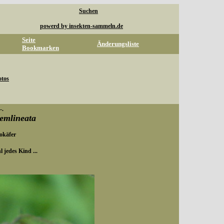
Suchen
powerd by insekten-sammeln.de
Seite
Änderungsliste
Bookmarken
otos
-.
cemlineata
dokäfer
 jedes Kind ...