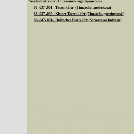
Weidenblattkäfer (Chrysomela vigintipunctata)
88-.037-.001-. Tatzenkäfer (Timarcha tenebricosa)
88-.037-.002-. Kleiner Tatzenkäfer (Timarcha goettingensis)
88-.047-.001-. Hallescher Blattkäfer (Sermylassa halensis)
Sie können nach mehreren Suchbegriffen oder Arten gleichzeitig suchen (Familien od
Bei der Suche wird nach dem Suchbegriff in allen Datenbankfeldern gesucht. So läß
Code bei Käfern suchen.
Mit diesen Knöpfen kann die Anzahl der Arten eingeschrän
alle in der Datenbank befindlichen Arten angezeigt. Sie haben folgende Möglichkeiten:
Im linken Bereich:
Keine Eingrenzung, alle Arten anzeigen
- Standard, zeigt alle Arten der Datenban
Arten die im Bundesgebiet vorkommen
- zeigt nur die Arten an, die auf dem Bu