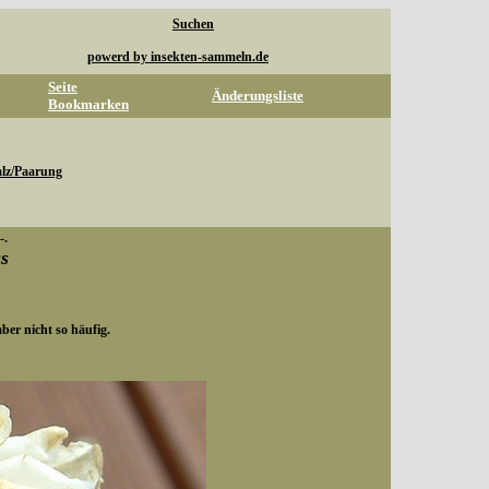
Suchen
powerd by insekten-sammeln.de
Seite
Änderungsliste
Bookmarken
lz/Paarung
-.
us
ber nicht so häufig.