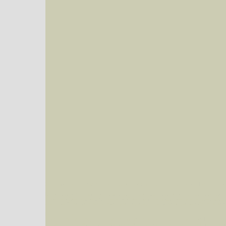
Sie können nach mehreren Suchbegriffen oder Arten gleichzeitig suchen (Familien od
Bei der Suche wird nach dem Suchbegriff in allen Datenbankfeldern gesucht. So läß
Code bei Käfern suchen.
Mit diesen Knöpfen kann die Anzahl der Arten eingeschrän
alle in der Datenbank befindlichen Arten angezeigt. Sie haben folgende Möglichkeiten:
Im linken Bereich:
Keine Eingrenzung, alle Arten anzeigen
- Standard, zeigt alle Arten der Datenban
Arten die im Bundesgebiet vorkommen
- zeigt nur die Arten an, die auf dem Bu