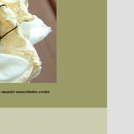
on einander unterschieden werden
Datum (Format: 2008/07/16), Artenkennziffern nach Karsholt/Razowski oder dem EDV-