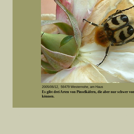
2005/06/12, 56479 Westernohe, am Haus
Es gibt drei Arten von Pinselkäfern, die aber nur schwer v
können.
er auch Artennamen).
Media-ID: 2271
t sich z.B. nicht nur nach wissenschaftlichen und deutschen Namen, sondern auch nach Fundorten, einem 
gt werden, standardmäßig werden
k an
ndesgebiet vorkommen