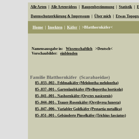
Alle Arten
|
Alle Artenvideos
|
Raupenbestimmung
|
Statistik
|
E
Datenschutzerklärung & Impressum
|
Über mich
|
Etwas Topogr
Home
|
Insekten
|
Käfer
|
>Blatthornkäfer<
Namensausgabe in:
Wissenschaftlich
>Deutsch<
Vorschaubilder:
einblenden
Familie Blatthornkäfer (Scarabaeidae)
85-.033-.002-. Feldmaikäfer (Melolontha melolontha)
85-.037-.001-. Gartenlaubkäfer (Phyllopertha horticola)
85-.041-.001-. Nashornkäfer (Oryctes nasicornis)
85-.044-.001-. Trauer-Rosenkäfer (Oxythyrea funesta)
85-.047-.006-. Variabler Goldkäfer (Protaetia metallica)
85-.051-.001-. Gebänderte Pinselkäfer (Trichius fasciatus)