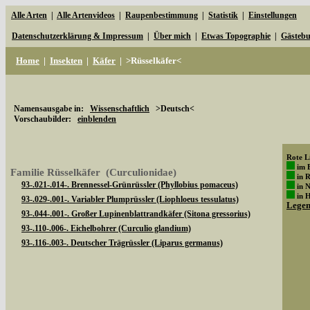
Alle Arten
|
Alle Artenvideos
|
Raupenbestimmung
|
Statistik
|
Einstellungen
Datenschutzerklärung & Impressum
|
Über mich
|
Etwas Topographie
|
Gästeb
Home
|
Insekten
|
Käfer
|
>Rüsselkäfer<
Namensausgabe in:
Wissenschaftlich
>Deutsch<
Vorschaubilder:
einblenden
Rote Li
im 
Familie Rüsselkäfer (Curculionidae)
in 
93-.021-.014-. Brennessel-Grünrüssler (Phyllobius pomaceus)
in 
in 
93-.029-.001-. Variabler Plumprüssler (Liophloeus tessulatus)
Lege
93-.044-.001-. Großer Lupinenblattrandkäfer (Sitona gressorius)
93-.110-.006-. Eichelbohrer (Curculio glandium)
93-.116-.003-. Deutscher Trägrüssler (Liparus germanus)