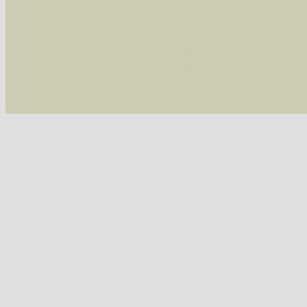
/var/www/vhosts/schmetterlinge-westerwald.de/
/var/www/vhosts/schmetterlinge-westerwald.de
/var/www/vhosts/schmetterlinge-westerwald.de
/var/www/vhosts/schmetterlinge-westerwald.de
include('/var/www/vhosts...') #2 {main} thrown
westerwald.de/httpdocs/vorlage/function.i