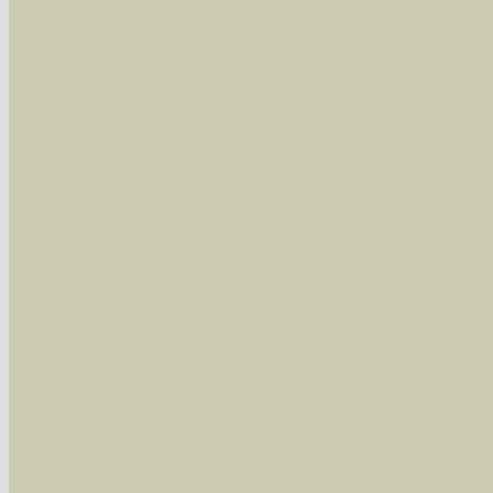
wissenschaftlichen und deutschen Namen, so
Artenkennziffern nach Karsholt/Razowski od
der Arten eingeschrängt werden, standardmä
alle in der Datenbank befindlichen Arten ange
Im linken Bereich:
Keine Eingrenzung, alle Arten anzeigen
- S
Arten die im Bundesgebiet vorkommen
- z
Arten die im Westerwald vorkommen
- beg
Arten die in Westernohe vorkommen
- beg
Im rechten Bereich:
Alle Arten der Sammlung
- keine Einschrän
nur die mit Rote Liste-Status
- es werden nur
Die linken und rechten Optionen können auch
Fatal error
: Uncaught ArgumentCountError: T