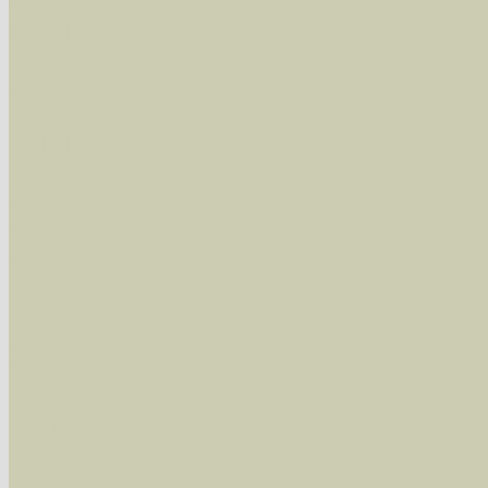
wissenschaftlichen und deutschen Namen, so
Artenkennziffern nach Karsholt/Razowski od
der Arten eingeschrängt werden, standardmä
alle in der Datenbank befindlichen Arten ange
Im linken Bereich:
Keine Eingrenzung, alle Arten anzeigen
- S
Arten die im Bundesgebiet vorkommen
- z
Arten die im Westerwald vorkommen
- beg
Arten die in Westernohe vorkommen
- beg
Im rechten Bereich:
Alle Arten der Sammlung
- keine Einschrän
nur die mit Rote Liste-Status
- es werden nur
Die linken und rechten Optionen können auch
Fatal error
: Uncaught ArgumentCountError: T