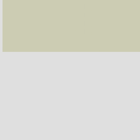
/var/www/vhosts/schmetterlinge-westerwald.de/
/var/www/vhosts/schmetterlinge-westerwald.de
/var/www/vhosts/schmetterlinge-westerwald.de
/var/www/vhosts/schmetterlinge-westerwald.de
include('/var/www/vhosts...') #2 {main} thrown
westerwald.de/httpdocs/vorlage/function.i