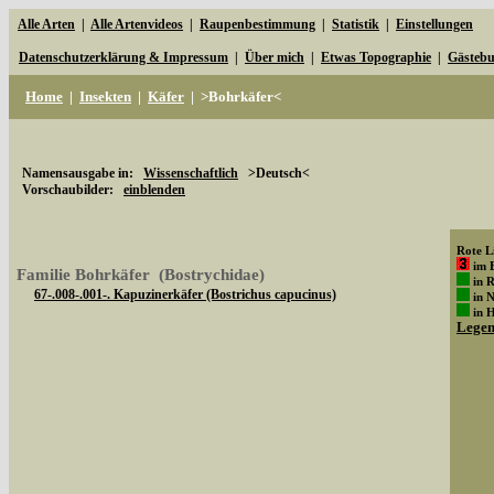
Alle Arten
|
Alle Artenvideos
|
Raupenbestimmung
|
Statistik
|
Einstellungen
Datenschutzerklärung & Impressum
|
Über mich
|
Etwas Topographie
|
Gästeb
Home
|
Insekten
|
Käfer
|
>Bohrkäfer<
Namensausgabe in:
Wissenschaftlich
>Deutsch<
Vorschaubilder:
einblenden
Rote Li
im 
Familie Bohrkäfer (Bostrychidae)
in 
67-.008-.001-. Kapuzinerkäfer (Bostrichus capucinus)
in 
in 
Lege