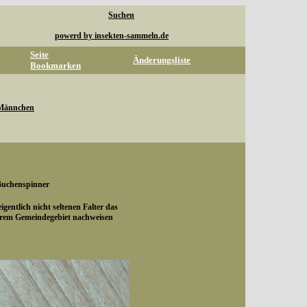
Suchen
powerd by insekten-sammeln.de
Seite
Änderungsliste
Bookmarken
Männchen
Buchenspinner
igentlich nicht seltenen Falter das
erem Gemeindegebiet nachweisen