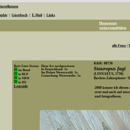
instellungen
aphie
|
Gästebuch
|
E-Mail
|
Links
Homepage
weiterempfehlen
alle Fotos
|
K&R: 08758
Rote Liste-Status:
Diese Art nachgewiesen:
Stauropus fagi
In Deutschland: Ja
im Bund
Im Hohen Westerwald: Ja
(LINNAEUS, 1758)
in RLP
Gemarkung Westernohe: Ja
Buchen-Zahnspinner / 
in NRW
Art-ID: 315
in HE
Legende
2008 konnte ich diesen e
erste mal auch auf uns
und fotografieren.
Media-ID: 1951