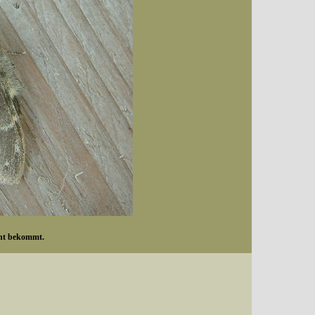
cht bekommt.
Datum (Format: 2008/07/16), Artenkennziffern nach Karsholt/Razowski oder dem EDV-