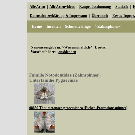
Alle Arten
|
Alle Artenvideos
|
Raupenbestimmung
|
Statistik
|
E
Datenschutzerklärung & Impressum
|
Über mich
|
Etwas Topogr
Home
|
Insekten
|
Schmetterlinge
|
>Zahnspinner<
Namensausgabe in: >Wissenschaftlich<
Deutsch
Vorschaubilder:
ausblenden
Familie Notodontidae (Zahnspinner)
Unterfamilie Pygaerinae
08689 Thaumetopoea processionea (Eichen-Prozessionsspinner)