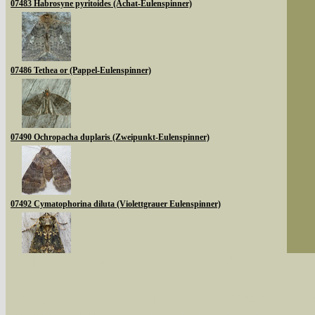
07483 Habrosyne pyritoides (Achat-Eulenspinner)
07486 Tethea or (Pappel-Eulenspinner)
07490 Ochropacha duplaris (Zweipunkt-Eulenspinner)
07492 Cymatophorina diluta (Violettgrauer Eulenspinner)
Sie können nach mehreren Suchbegriffen oder
07494 Polyploca ridens (Moosgrüner Eulenspinner)
Bei der Suche wird nach dem Suchbegriff in al