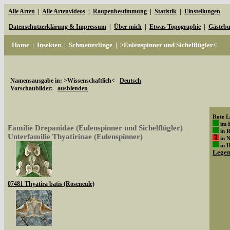
Alle Arten
|
Alle Artenvideos
|
Raupenbestimmung
|
Statistik
|
Einstellungen
Datenschutzerklärung & Impressum
|
Über mich
|
Etwas Topographie
|
Gästeb
Home
|
Insekten
|
Schmetterlinge
|
>Eulenspinner und Sichelflügler<
Namensausgabe in: >Wissenschaftlich<
Deutsch
Vorschaubilder:
ausblenden
Rote Li
im 
Familie Drepanidae (Eulenspinner und Sichelflügler)
in 
Unterfamilie Thyatirinae (Eulenspinner)
in 
in 
Lege
07481 Thyatira batis (Roseneule)