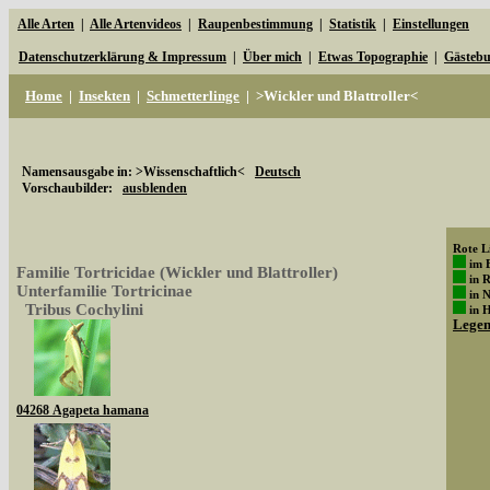
Alle Arten
|
Alle Artenvideos
|
Raupenbestimmung
|
Statistik
|
Einstellungen
Datenschutzerklärung & Impressum
|
Über mich
|
Etwas Topographie
|
Gästeb
Home
|
Insekten
|
Schmetterlinge
|
>Wickler und Blattroller<
Namensausgabe in: >Wissenschaftlich<
Deutsch
Vorschaubilder:
ausblenden
Rote Li
im 
Familie Tortricidae (Wickler und Blattroller)
in 
Unterfamilie Tortricinae
in 
Tribus Cochylini
in 
Lege
04268 Agapeta hamana