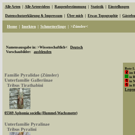
Alle Arten
|
Alle Artenvideos
|
Raupenbestimmung
|
Statistik
|
Einstellungen
Datenschutzerklärung & Impressum
|
Über mich
|
Etwas Topographie
|
Gästeb
Home
|
Insekten
|
Schmetterlinge
|
>Zünsler<
Namensausgabe in: >Wissenschaftlich<
Deutsch
Vorschaubilder:
ausblenden
Rote Li
im 
Familie Pyralidae (Zünsler)
in 
Unterfamilie Galleriinae
in 
Tribus Tirathabini
in 
Lege
05569 Aphomia sociella (Hummel-Wachsmotte)
Unterfamilie Pyralinae
Tribus Pyralini