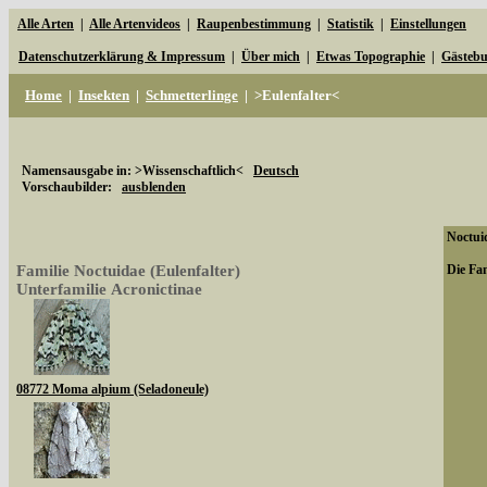
Alle Arten
|
Alle Artenvideos
|
Raupenbestimmung
|
Statistik
|
Einstellungen
Datenschutzerklärung & Impressum
|
Über mich
|
Etwas Topographie
|
Gästeb
Home
|
Insekten
|
Schmetterlinge
|
>Eulenfalter<
Namensausgabe in: >Wissenschaftlich<
Deutsch
Vorschaubilder:
ausblenden
Noctuid
Familie Noctuidae (Eulenfalter)
Die Fam
Unterfamilie Acronictinae
08772 Moma alpium (Seladoneule)