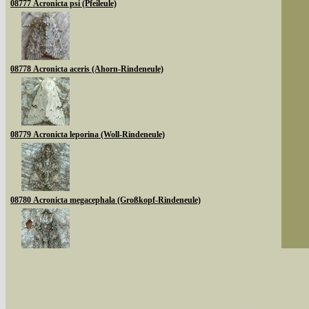
08777 Acronicta psi (Pfeileule)
08778 Acronicta aceris (Ahorn-Rindeneule)
08779 Acronicta leporina (Woll-Rindeneule)
08780 Acronicta megacephala (Großkopf-Rindeneule)
Sie können nach mehreren Suchbegriffen oder
08783 Acronicta auricoma (Goldhaar-Rindeneule)
Bei der Suche wird nach dem Suchbegriff in al