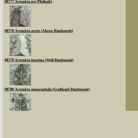
08777 Acronicta psi (Pfeileule)
08778 Acronicta aceris (Ahorn-Rindeneule)
08779 Acronicta leporina (Woll-Rindeneule)
08780 Acronicta megacephala (Großkopf-Rindeneule)
Sie können nach mehreren Suchbegriffen oder
08783 Acronicta auricoma (Goldhaar-Rindeneule)
Bei der Suche wird nach dem Suchbegriff in al