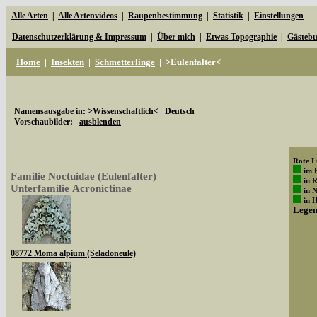
Alle Arten
|
Alle Artenvideos
|
Raupenbestimmung
|
Statistik
|
Einstellungen
Datenschutzerklärung & Impressum
|
Über mich
|
Etwas Topographie
|
Gästeb
Home
|
Insekten
|
Schmetterlinge
|
>Eulenfalter<
Namensausgabe in: >Wissenschaftlich<
Deutsch
Vorschaubilder:
ausblenden
Rote Li
im 
Familie Noctuidae (Eulenfalter)
in 
Unterfamilie Acronictinae
in 
in 
Lege
08772 Moma alpium (Seladoneule)