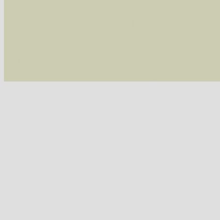
/var/www/vhosts/schmetterlinge-westerwald.de/
/var/www/vhosts/schmetterlinge-westerwald.de
/var/www/vhosts/schmetterlinge-westerwald.de
/var/www/vhosts/schmetterlinge-westerwald.de
include('/var/www/vhosts...') #2 {main} thrown
westerwald.de/httpdocs/vorlage/function.i