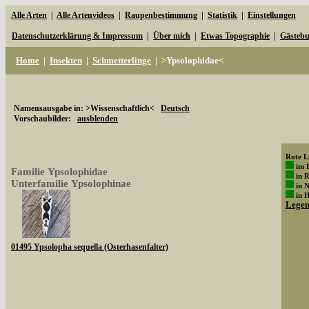
Alle Arten
|
Alle Artenvideos
|
Raupenbestimmung
|
Statistik
|
Einstellungen
Datenschutzerklärung & Impressum
|
Über mich
|
Etwas Topographie
|
Gästeb
Home
|
Insekten
|
Schmetterlinge
|
>Ypsolophidae<
Namensausgabe in: >Wissenschaftlich<
Deutsch
Vorschaubilder:
ausblenden
Rote Li
im 
Familie Ypsolophidae
in 
Unterfamilie Ypsolophinae
in 
in 
Lege
01495 Ypsolopha sequella (Osterhasenfalter)