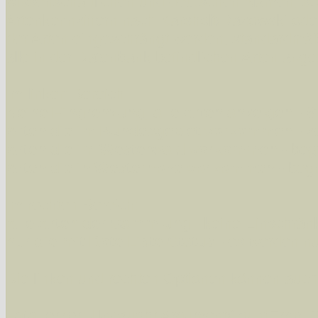
wissenschaftlichen und deutschen Namen, so
Artenkennziffern nach Karsholt/Razowski od
der Arten eingeschrängt werden, standardmä
alle in der Datenbank befindlichen Arten ange
Im linken Bereich:
Keine Eingrenzung, alle Arten anzeigen
- S
Arten die im Bundesgebiet vorkommen
- z
Arten die im Westerwald vorkommen
- beg
Arten die in Westernohe vorkommen
- beg
Im rechten Bereich:
Alle Arten der Sammlung
- keine Einschrän
nur die mit Rote Liste-Status
- es werden nur
Die linken und rechten Optionen können auch
Fatal error
: Uncaught ArgumentCountError: T