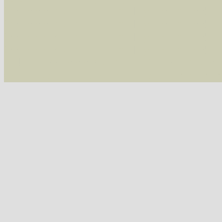
/var/www/vhosts/schmetterlinge-westerwald.de/
/var/www/vhosts/schmetterlinge-westerwald.de
/var/www/vhosts/schmetterlinge-westerwald.de
/var/www/vhosts/schmetterlinge-westerwald.de
include('/var/www/vhosts...') #2 {main} thrown
westerwald.de/httpdocs/vorlage/function.i