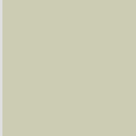
wissenschaftlichen und deutschen Namen, so
Artenkennziffern nach Karsholt/Razowski od
der Arten eingeschrängt werden, standardmä
alle in der Datenbank befindlichen Arten ange
Im linken Bereich:
Keine Eingrenzung, alle Arten anzeigen
- S
Arten die im Bundesgebiet vorkommen
- z
Arten die im Westerwald vorkommen
- beg
Arten die in Westernohe vorkommen
- beg
Im rechten Bereich:
Alle Arten der Sammlung
- keine Einschrän
nur die mit Rote Liste-Status
- es werden nur
Die linken und rechten Optionen können auch
Fatal error
: Uncaught ArgumentCountError: T