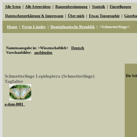
Alle Arten
|
Alle Artenvideos
|
Raupenbestimmung
|
Statistik
|
Einstellungen
Datenschutzerklärung & Impressum
|
Über mich
|
Etwas Topographie
|
Gästeb
Home
|
Ferne Länder
|
Dominikanische Republik
|
>Schmetterlinge<
Namensausgabe in: >Wissenschaftlich<
Deutsch
Vorschaubilder:
ausblenden
Schmetterlinge Lepidoptera (Schmetterlinge)
Die Sch
Tagfalter
a-dom-0001